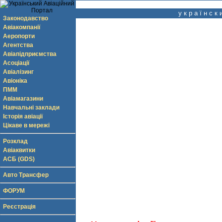
у к р а ї н с к
Законодавство
Авіакомпанії
Аеропорти
Агентства
Авіапідприємства
Асоціації
Авіалізинг
Авіоніка
ПММ
Авіамагазини
Навчальні заклади
Історія авіації
Цікаве в мережі
Розклад
Авіаквитки
АСБ (GDS)
Авто Трансфер
ФОРУМ
Реєстрація