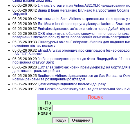
China Eastern 2022 року
05-05-26 09:45
1 літак, 3 стратегії: як Airbus A321XLR налаштований п
05-05-26 09:42
Війна В Ірані Негативно Впливає На Зростання Обсягів
Йорданії
05-05-26 09:42
Авіакомпанія Spirit Airlines закривається після провалу
05-05-26 09:39
Як війна в Ірані перевернула ділову авіацію на Близько
05-05-26 09:37
Emirates відновлює зв"язок зі світом через Дубай, відн
05-05-26 09:35
DXB підтримує глобальне сполучення попри регіональні
повернення високого попиту після послаблення обмежень повітряног
05-05-26 09:33
Сінгапурські авіалінії обирають Starlink для надання в
покоління під час польоту
05-05-26 09:32
Etihad Airways оголошує про співпрацю в бізнес-середов
LANEIGE Skincare
05-05-26 09:29
JetBlue розширює переліт до Форт-Лодердейла: 11 нови
порівняння статусу Spirit
05-05-26 09:28
Lufthansa запускає новий преміум-досвід на борту для вс
далекомагістральних рейсах
05-05-26 09:25
Southwest Airlines відправляється до Лас-Вегаса та Ор
новими рейсами та розширеним розкладом
05-05-26 09:22
Qatar Airways відновлює польоти до Іраку
05-05-26 09:17
Port Polska обирає консультанта для готельної бази в Air
Пошук
По
тексту
новин