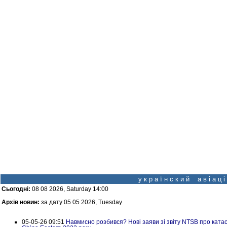
у к р а ї н с к и й а в і а ц
Сьогодні:
08 08 2026, Saturday 14:00
Архів новин:
за дату 05 05 2026, Tuesday
05-05-26 09:51
Навмисно розбився? Нові заяви зі звіту NTSB про ката