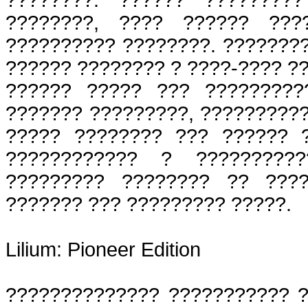
????????, ???? ?????? ???
?????????? ????????. ???????
?????? ???????? ? ????-???? ?
?????? ????? ??? ?????????
??????? ?????????, ??????????
????? ???????? ??? ?????? 
???????????? ? ??????????
????????? ???????? ?? ????
??????? ??? ????????? ?????.
Lilium: Pioneer Edition
?????????????? ??????????? ?