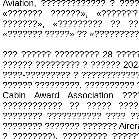
Aviation, ????????????? ? ???
«??????? ??????», «??????’
???????», «????????? ?? ??
«??????? ?????» ?? «?????????
??? ?????? ????????? 28 ????
?????? ????????? ? ?????? 2023
????-????????? ? ???????????? 
?????? ?????????, ?????????? ? 
Cabin Award Association ??
???????????? ?? ????? ????
???????? ??????????? ???? ?
???????? ??????? ??????? Aircra
? ????????). ????????? ?????