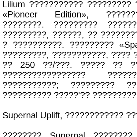
Lilium ??????????? ?????????
«Pioneer Edition», ????
????????. ????????? ?????
?????????, ??????, ?? ???????
? ??????????. ????????? «Sp
?????????, ???????????, ???? 
?? 250 ??/???. ????? ?? ?
????????????????? ???
???????????; ????????? ??
?????????? ?????'?? ?????????
Supernal Uplift, ???????????? 
???????? Supernal ???????? 