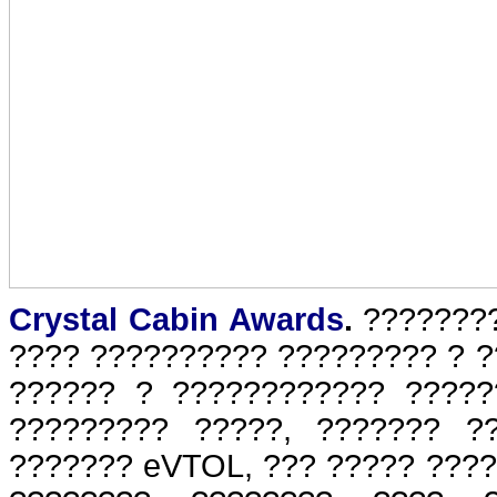
Crystal Cabin Awards
.
????????
???? ?????????? ????????? ? ?
?????? ? ???????????? ?????
????????? ?????, ??????? ?
??????? eVTOL, ??? ????? ????