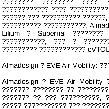
???????? ???????? ???? 
???????????? ???? ??????????
?????? ??? ?????????? ??????,
?????????? ???????????, Almades
Lilium ? Supernal ????????
???????????, ??? ? ??????
????????? ???????????? eVTOL
Almadesign ? EVE Air Mobility:
Almadesign ? EVE Air Mobilit
??????? ???????? ?? ????????
??????? ?? ??? ??????????, 
????? ??????????? ??? ???????