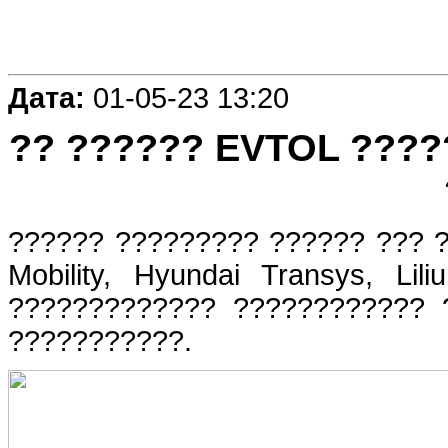
Дата:
01-05-23 13:20
?? ?????? EVTOL ????
?????? ????????? ?????? ??? ?
Mobility, Hyundai Transys, Li
????????????? ???????????? 
???????????.