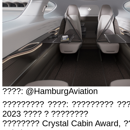
????: @HamburgAviation
????????? ????: ????????? ??
2023 ???? ? ????????
???????? Crystal Cabin Award,