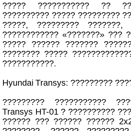
????? ??????????? ?? ???
?????????? ????? ????????? ??
?????, ????????? ???????,
???????????? «???????» ??? ?
????? ?????? ??????? ?????
???????? ????? ????????????
???????????.
Hyundai Transys: ????????? ????
????????? ??????????? ???
Transys HT-01 ? ?????????? ??
?????? ??? ?????? ?????? 2x
????????. ?????? ????????