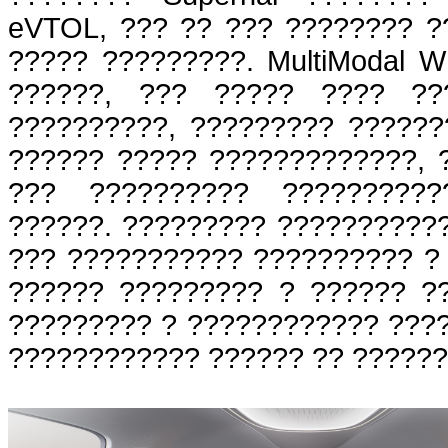
eVTOL, ??? ?? ??? ???????? ?
????? ?????????. MultiModal W
??????, ??? ????? ???? ??
??????????, ????????? ??????
?????? ????? ?????????????, 
??? ?????????? ??????????
??????. ????????? ??????????
??? ??????????? ?????????? ?
?????? ????????? ? ?????? ?
????????? ? ???????????? ????
???????????? ?????? ?? ?????