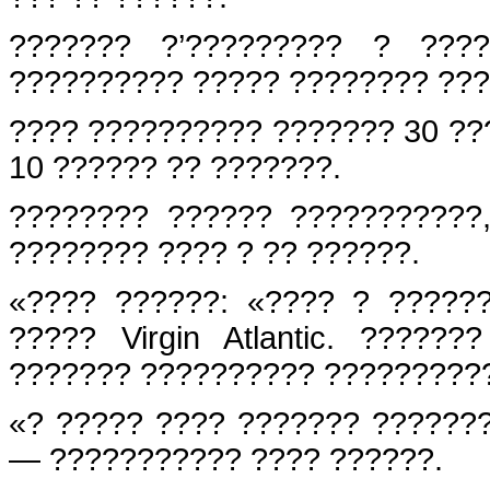
??????? ?’????????? ? ????
?????????? ????? ???????? ???
???? ?????????? ??????? 30 ??
10 ?????? ?? ???????.
???????? ?????? ???????????
???????? ???? ? ?? ??????.
«???? ??????: «???? ? ?????
????? Virgin Atlantic. ?????
??????? ?????????? ?????????
«? ????? ???? ??????? ???????
— ??????????? ???? ??????.