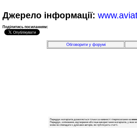
Джерело інформації:
www.avia
Подiлитись посиланням:
Обговорити у форумі
Передрук матеріалів дозволяється тільки за наявності гіперпосилання на
www.
Передрук, копіювання, відтворення або інше використання матеріалів, у яких м
може не співпадати з думками авторів, які публікують статті.