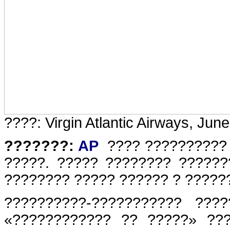
????: Virgin Atlantic Airways, Jun
???????:
AP
???? ?????????? 
?????. ????? ???????? ??????? 
???????? ????? ?????? ? ?????
??????????-??????????? ???
«???????????? ?? ?????» ??