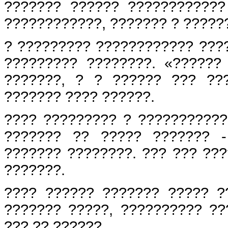
??????? ?????? ????????????
????????????, ??????? ? ?????
? ????????? ???????????? ????
????????? ????????. «??????
???????, ? ? ?????? ??? ??
??????? ???? ??????.
???? ????????? ? ???????????
??????? ?? ????? ??????? - 
??????? ????????. ??? ??? ??
???????.
???? ?????? ??????? ????? ?
??????? ?????, ?????????? ??
??? ?? ??????.