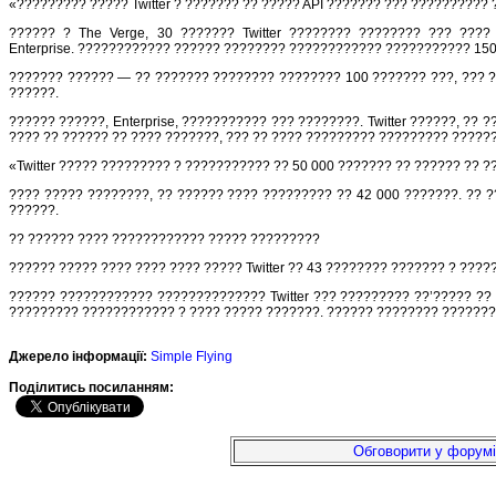
«????????? ????? Twitter ? ??????? ?? ????? API ??????? ??? ??????????
?????? ? The Verge, 30 ??????? Twitter ???????? ???????? ??? ???
Enterprise. ???????????? ?????? ???????? ???????????? ??????????? 15
??????? ?????? — ?? ??????? ???????? ???????? 100 ??????? ???, ??? ?
??????.
?????? ??????, Enterprise, ??????????? ??? ????????. Twitter ??????, 
???? ?? ?????? ?? ???? ???????, ??? ?? ???? ????????? ????????? ???????
«Twitter ????? ????????? ? ??????????? ?? 50 000 ??????? ?? ?????? ?? 
???? ????? ????????, ?? ?????? ???? ????????? ?? 42 000 ???????. ??
??????.
?? ?????? ???? ???????????? ????? ?????????
?????? ????? ???? ???? ???? ????? Twitter ?? 43 ???????? ??????? ? ???
?????? ???????????? ?????????????? Twitter ??? ????????? ??’????? ?? ???
????????? ???????????? ? ???? ????? ???????. ?????? ???????? ??????????
Джерело інформації:
Simple Flying
Подiлитись посиланням:
Обговорити у форумі