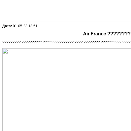
Дата:
01-05-23 13:51
Air France ???????
????????? ?????????? ??????????????? ???? ???????? ?????????? ?????