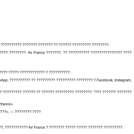
? ?????????? ??????? ??????? ?? ?????? ????????? ????????.
??? ????????. Air France ???????, ?? ?????????? ??????????????? ????
????? ????? ???????????? ? ?????????? .
App, ?????????? ?? ????????? ????????? ???????? ? Facebook, Instagram,
??? ????????? ?????? ?? ?????? ????????? ????????. "??? ??????" ???????
france».
???», — ???????? ????.
?, ??????????? Air France ? ?'?????? ????? ????? ??????? ?????????.