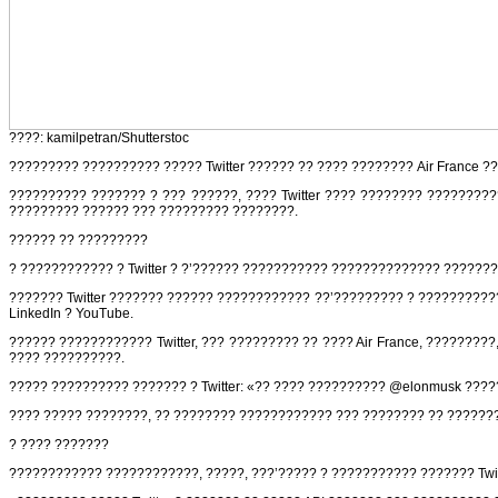
????: kamilpetran/Shutterstoc
????????? ?????????? ????? Twitter ?????? ?? ???? ???????? Air France
?????????? ??????? ? ??? ??????, ???? Twitter ???? ???????? ???????
????????? ?????? ??? ????????? ????????.
?????? ?? ?????????
? ???????????? ? Twitter ? ?’?????? ??????????? ?????????????? ???????
??????? Twitter ??????? ?????? ???????????? ??’????????? ? ??????????
LinkedIn ? YouTube.
?????? ???????????? Twitter, ??? ????????? ?? ???? Air France, ???????
???? ??????????.
????? ?????????? ??????? ? Twitter: «?? ???? ?????????? @elonmusk ???
???? ????? ????????, ?? ???????? ???????????? ??? ???????? ?? ???????
? ???? ???????
???????????? ????????????, ?????, ???’????? ? ??????????? ??????? Twit