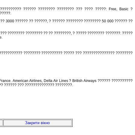
?????????? ?????? ???????? ???????? ??? ???? ?????: Free, Basic ?
?????.
?? 3000 ?????? ?? ??????, ? ?????? ???????? ???????? 50 000 ?????? ??
???? ???????? ???????? ?? ?? ????????, ? ????? ???????? ???????. ?????
e.
????????????? ???????? ?????????? ????? ??? ??????????????? ????????
e. American Airlines, Delta Air Lines ? British Airways ?????? ??????????
r ?? ?????? ??? ?????????????? ????????.
Закрити вікно