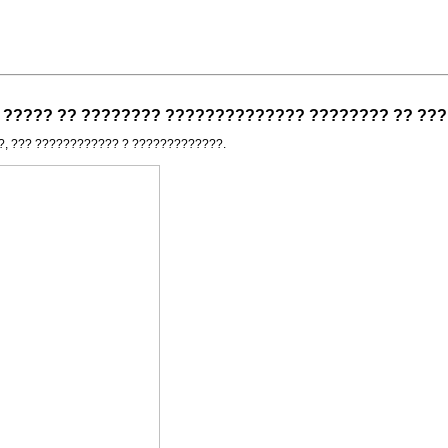
? ????? ?? ???????? ?????????????? ???????? ?? ??? ?
, ??? ???????????? ? ?????????????.