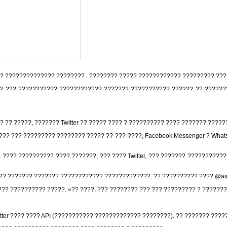
 ??? ?????????????? ???????? . ???????? ????? ???????????? ????????? ??
??? ??? ??????????? ???????????? ??????? ??????????? ?????? ?? ???????
? ?? ?????, ??????? Twitter ?? ????? ???? ? ?????????? ???? ??????? ????
??? ??? ????????? ???????? ????? ?? ???-????, Facebook Messenger ? Whats
??, ???? ?????????? ???? ???????, ??? ???? Twitter, ??? ??????? ?????????
??? ??????? ??????? ???????????? ?????????????. ?? ?????????? ???? @air
?? ?????????? ?????. «?? ????, ??? ???????? ??? ??? ????????? ? ???????
ter ???? ???? API (??????????? ????????????? ????????). ?? ??????? ?????