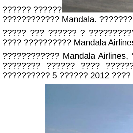
?????? ??????
???????????? Mandala. ???????
????? ??? ?????? ? ?????????
???? ?????????? Mandala Airline
???????????? Mandala Airlines, 
???????? ?????? ???? ?????
?????????? 5 ?????? 2012 ???? 