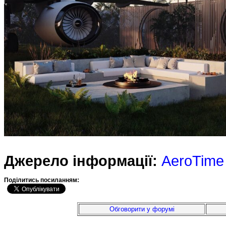
Джерело інформації:
AeroTime
Подiлитись посиланням:
Обговорити у форумі