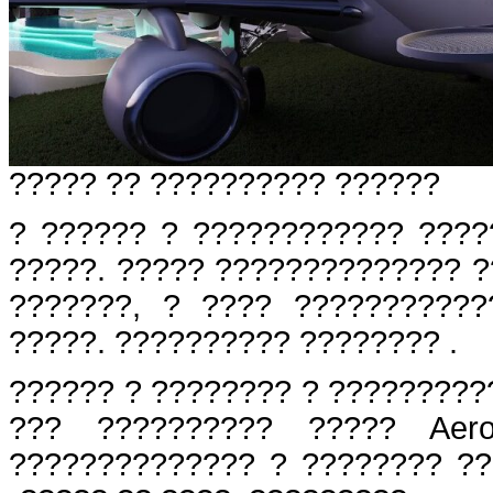
????? ?? ?????????? ??????
? ?????? ? ???????????? ????
?????. ????? ?????????????? ?
???????, ? ???? ??????????
?????. ?????????? ???????? .
?????? ? ???????? ? ?????????
??? ?????????? ????? Aer
?????????????? ? ???????? ??