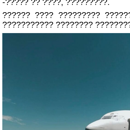
-????? ?? ????, ?????????.
?????? ???? ????????? ?????
??????????? ???????? ????????