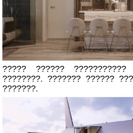
????? ?????? ???????????
????????. ??????? ?????? ??
???????.