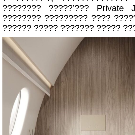
???????? ?????’??? Private J
???????? ????????? ???? ????
?????? ????? ??????? ????? ??