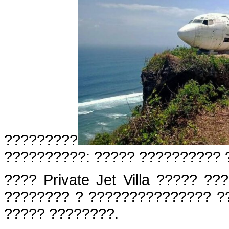
?????????
??????????: ????? ?????????? 
???? Private Jet Villa ????? ?
???????? ? ??????????????? ?
????? ????????.