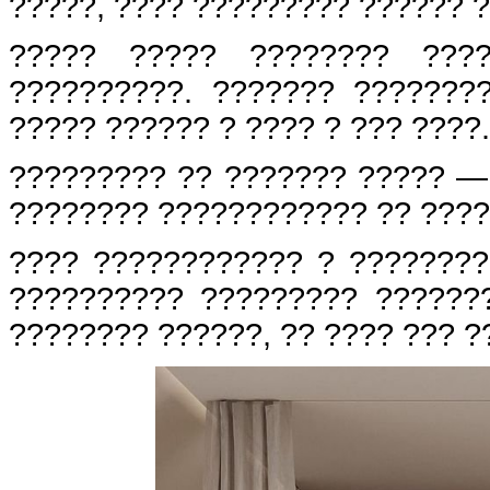
?????, ???? ????????? ?????? ?
????? ????? ???????? ????
??????????. ??????? ???????
????? ?????? ? ???? ? ??? ????
????????? ?? ??????? ????? — 
???????? ???????????? ?? ????
???? ???????????? ? ????????
?????????? ????????? ??????
???????? ??????, ?? ???? ??? ?