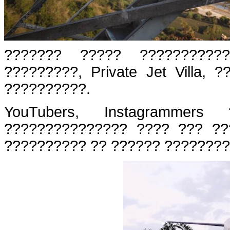
??????? ????? ??????????
?????????, Private Jet Villa,
??????????.
YouTubers, Instagrammer
??????????????? ???? ??? ??
?????????? ?? ?????? ????????