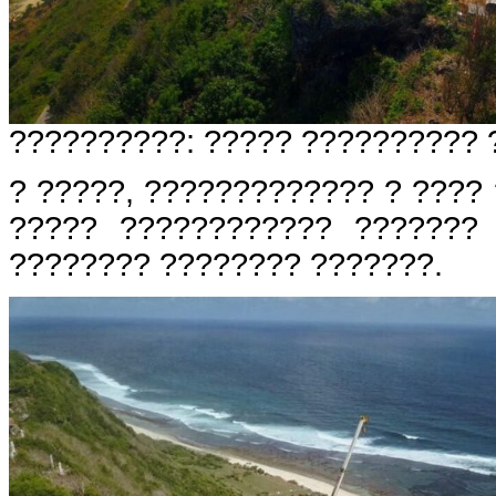
??????????: ????? ?????????? 
? ?????, ????????????? ? ???? 
????? ???????????? ???????
???????? ???????? ???????.