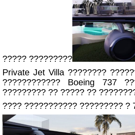
????? ?????????
Private Jet Villa ???????? ???
???????????? Boeing 737 ?
????????? ?? ????? ?? ???????
???? ??????????? ????????? ? 