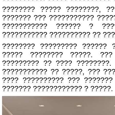
???????? ????? ????????, ?
??????? ??? ??????????? ????
??????????? ?????? ? ???
??????????? ?????????? ?? ???
???????? ????????? ?????? 
????? ???????? ?????. ???
????????? ?? ???? ????????.
??????????? ?? ?????, ??? ??
???? ?????????? ??? ???????
??????? ???????????? ? ?????.