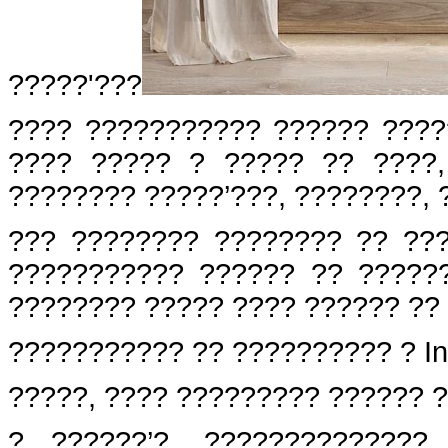
?????'???
???? ??????????? ?????? ????
???? ????? ? ????? ?? ????,
???????? ?????’???, ????????, 
??? ???????? ???????? ?? ???
??????????? ?????? ?? ?????
???????? ????? ???? ?????? ??
??????????? ?? ?????????? ? I
?????, ???? ????????? ?????? ?
? ??????’?, ??????????????