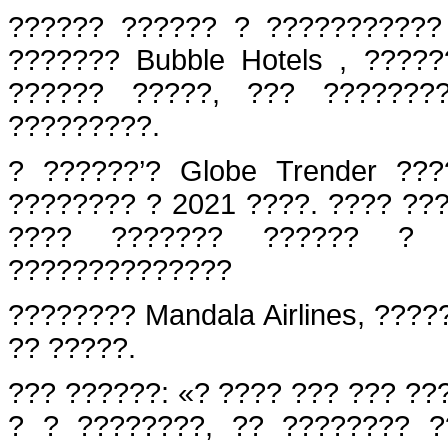
?????? ?????? ? ??????????? ?
??????? Bubble Hotels , ????
?????? ?????, ??? ???????
?????????.
? ??????’? Globe Trender ????
???????? ? 2021 ????. ???? ??
???? ??????? ?????? ? ?
??????????????
???????? Mandala Airlines, ???
?? ?????.
??? ??????: «? ???? ??? ??? ???
? ? ????????, ?? ???????? ?