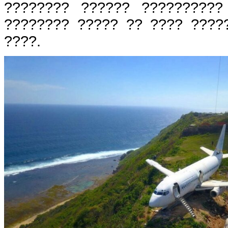
???????? ?????? ??????????
???????? ????? ?? ???? ????
????.