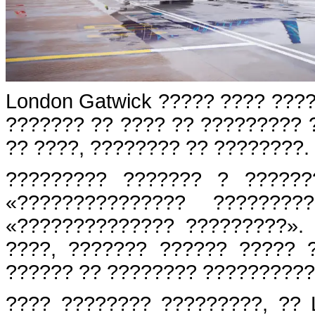
London Gatwick ????? ???? ???
??????? ?? ???? ?? ????????? 
?? ????, ???????? ?? ????????.
????????? ??????? ? ??????
«??????????????? ????????
«?????????????? ?????????».
????, ??????? ?????? ????? 
?????? ?? ???????? ??????????
???? ???????? ?????????, ?? 