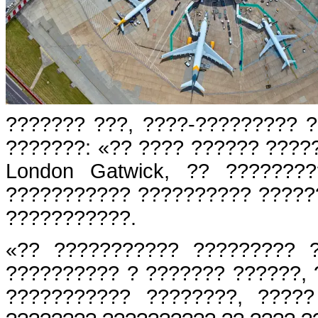
??????? ???, ????-????????? ?
???????: «?? ???? ?????? ????
London Gatwick, ?? ???????
??????????? ?????????? ?????
???????????.
«?? ??????????? ????????? 
?????????? ? ??????? ??????, 
??????????? ????????, ????