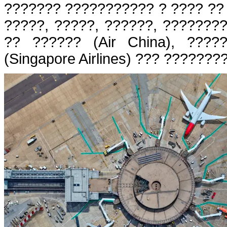
??????? ??????????? ? ???? ??
?????, ?????, ??????, ???????
?? ?????? (Air China), ????
(Singapore Airlines) ??? ???????