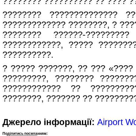
???????? ?????????? ?? ???? ?
???????? ?????????????? ?
????????????? ????????, ? ???
???????? ??????-????????
????????????, ????? ???????
??????????.
? ????? ???????, ?? ??? «????
?????????, ???????? ??????
???????????? ?? ?????????
????????, ??????? ?? ????????
Джерело інформації:
Airport W
Подiлитись посиланням: