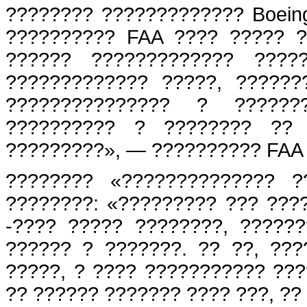
???????? ????????????? Boein
?????????? FAA ???? ????? 
?????? ????????????? ?????
????????????? ?????, ??????
??????????????? ? ??????
?????????? ? ???????? ?? 
?????????», — ?????????? FAA 
???????? «?????????????? ?
????????: «????????? ??? ????
-???? ????? ????????, ?????
?????? ? ???????. ?? ??, ??
?????, ? ???? ??????????? ???
?? ?????? ??????? ???? ???, ??