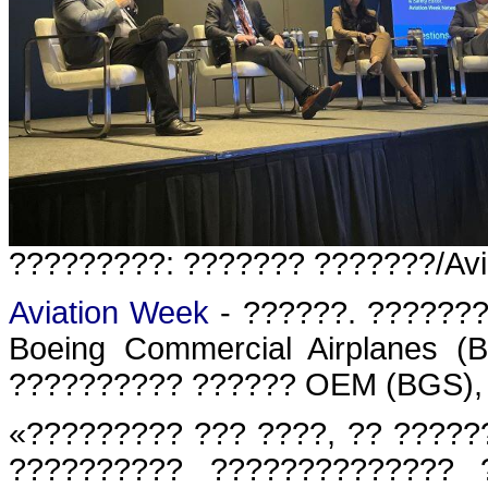
?????????: ??????? ???????/Avi
Aviation Week
- ??????. ???????
Boeing Commercial Airplanes 
?????????? ?????? OEM (BGS), 
«????????? ??? ????, ?? ?????
?????????? ?????????????? 