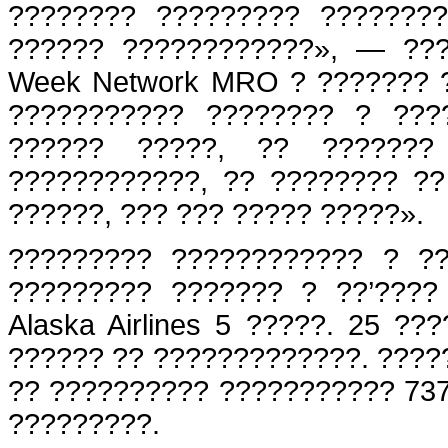
???????? ????????? ???????
?????? ????????????», — ???
Week Network MRO ? ??????? ?
??????????? ???????? ? ???
?????? ?????, ?? ???????
????????????, ?? ???????? ??
??????, ??? ??? ????? ?????».
????????? ???????????? ? ?
????????? ??????? ? ??’????
Alaska Airlines 5 ?????. 25 ?
?????? ?? ?????????????. ????
?? ?????????? ??????????? 737
?????????.