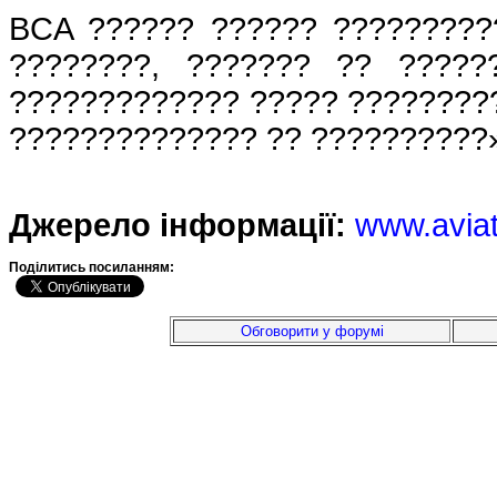
BCA ?????? ?????? ?????????
????????, ??????? ?? ?????
????????????? ????? ?????????
?????????????? ?? ??????????
Джерело інформації:
www.avia
Подiлитись посиланням:
Обговорити у форумі