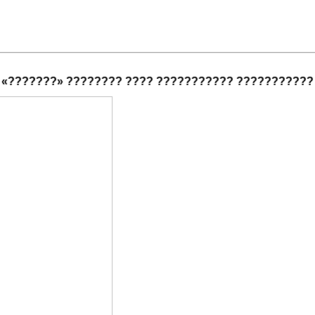
«???????» ???????? ???? ??????????? ???????????