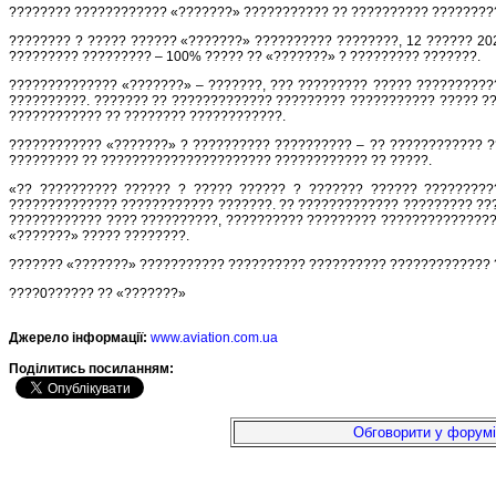
???????? ???????????? «???????» ??????????? ?? ?????????? ?????????
???????? ? ????? ?????? «???????» ?????????? ????????, 12 ?????? 20
????????? ????????? – 100% ????? ?? «???????» ? ????????? ???????.
?????????????? «???????» – ???????, ??? ????????? ????? ??????????
??????????. ??????? ?? ????????????? ????????? ??????????? ????? ??
???????????? ?? ???????? ????????????.
???????????? «???????» ? ?????????? ?????????? – ?? ???????????? ?
????????? ?? ?????????????????????? ???????????? ?? ?????.
«?? ?????????? ?????? ? ????? ?????? ? ??????? ?????? ?????????
?????????????? ???????????? ???????. ?? ????????????? ????????? ???
???????????? ???? ??????????, ?????????? ????????? ????????????????
«???????» ????? ????????.
??????? «???????» ??????????? ?????????? ?????????? ????????????? ?
????0?????? ?? «???????»
Джерело інформації:
www.aviation.com.ua
Подiлитись посиланням:
Обговорити у форумі