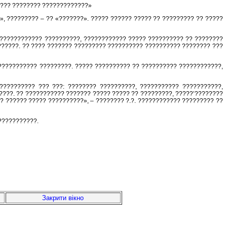
???? ???????? ?????????????»
, ????????? – ?? «???????». ????? ?????? ????? ?? ????????? ?? ?????
????????????? ??????????, ???????????? ????? ?????????? ?? ????????
??????. ?? ???? ??????? ????????? ?????????? ?????????? ???????? ???
??????????? ?????????. ????? ?????????? ?? ?????????? ????????????,
????????? ??? ???: ???????? ??????????, ??????????? ???????????,
???. ?? ??????????? ??????? ????? ????? ?? ?????????, ?????ʼ????????
 ?????? ????? ??????????», – ???????? ?.?. ???????????? ????????? ??
???????????.
Закрити вікно