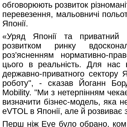
обговорюють розвиток різномані
перевезення, мальовничі польоти
Японії.
«Уряд Японії та приватний 
розвитком ринку вдосконал
роз’ясненням нормативно-прав
цього в реальність. Для нас 
державно-приватного сектору 
роботу", - сказав Йоганн Бор
Mobility. "Ми з нетерпінням чек
визначити бізнес-модель, яка н
eVTOL в Японії, але й розвиває 
Перш ніж Eve було обрано, комп