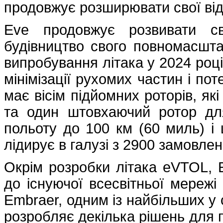
продовжує розширювати свої відн
Eve продовжує розвивати св
будівництво свого повномасшта
випробування літака у 2024 році
мінімізації рухомих частин і по
має вісім підйомних роторів, як
та один штовхаючий ротор для
польоту до 100 км (60 миль) і 
лідирує в галузі з 2900 замовле
Окрім розробки літака eVTOL, 
до існуючої всесвітньої мережі 
Embraer, одним із найбільших у с
розробляє декілька рішень для п