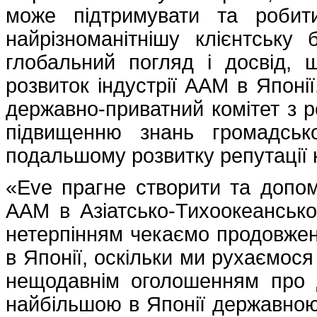
може підтримувати та робит
найрізноманітнішу клієнтську 
глобальний погляд і досвід, 
розвиток індустрії AAM в Японі
державно-приватний комітет з 
підвищенню знань громадськ
подальшому розвитку репутації ко
«Eve прагне створити та допо
AAM в Азіатсько-Тихоокеансько
нетерпінням чекаємо продовже
в Японії, оскільки ми рухаємося
нещодавнім оголошенням про д
найбільшою в Японії державною