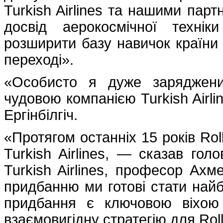
Turkish Airlines та нашими пар
досвід аерокосмічної технік
розширити базу навичок країни 
переході».
«Особисто я дуже заряджени
чудовою компанією Turkish Airli
Ергінбілгіч.
«Протягом останніх 15 років Ro
Turkish Airlines, — сказав гол
Turkish Airlines, професор Ах
придбанню ми готові стати най
придбання є ключовою віхою
взаємовигідну стратегію для Rol