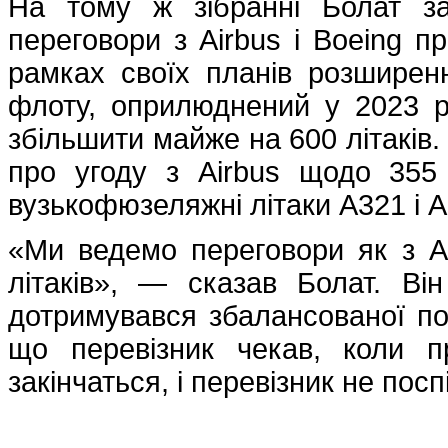
На тому ж зібранні Болат за
переговори з Airbus і Boeing п
рамках своїх планів розширенн
флоту, оприлюднений у 2023 ро
збільшити майже на 600 літаків.
про угоду з Airbus щодо 355
вузькофюзеляжні літаки A321 і 
«Ми ведемо переговори як з Ai
літаків», — сказав Болат. Він
дотримувався збалансованої пол
що перевізник чекав, коли п
закінчаться, і перевізник не по