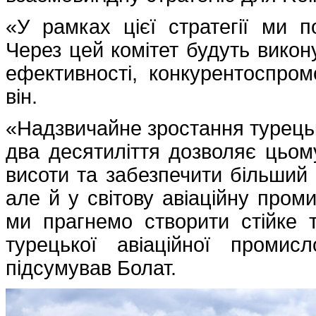
«У рамках цієї стратегії ми п
Через цей комітет будуть викону
ефективності, конкурентоспромо
він.
«Надзвичайне зростання турецько
два десятиліття дозволяє цьому
висоти та забезпечити більший
але й у світову авіаційну проми
ми прагнемо створити стійке 
турецької авіаційної промис
підсумував Болат.