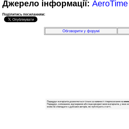
Джерело інформації:
AeroTime
Подiлитись посиланням:
Обговорити у форумі
Передрук матеріалів дозволяється тільки за наявності гіперпосилання на
www.
Передрук, копіювання, відтворення або інше використання матеріалів, у яких м
може не співпадати з думками авторів, які публікують статті.