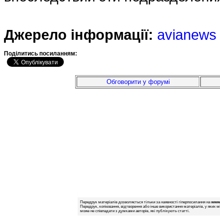
Джерело інформації:
avianews
Подiлитись посиланням:
Обговорити у форумі
Передрук матеріалів дозволяється тільки за наявності гіперпосилання на
www.
Передрук, копіювання, відтворення або інше використання матеріалів, у яких м
може не співпадати з думками авторів, які публікують статті.