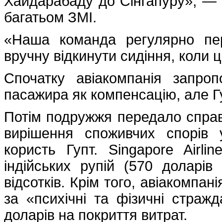
Хайдарабаду до Сінгапуру», — п
багатьом ЗМІ.
«Наша команда регулярно пер
вручну відкинути сидіння, коли 
Спочатку авіакомпанія запр
пасажира як компенсацію, але Г
Потім подружжя передало справу 
вирішення споживчих спорів
користь Гупт. Singapore Airli
індійських рупій (570 долар
відсотків. Крім того, авіакомпа
за «психічні та фізичні стражд
доларів на покриття витрат.