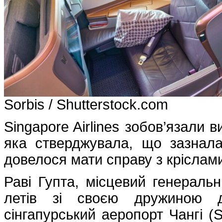
Sorbis / Shutterstock.com
Singapore Airlines зобов’язали 
яка стверджувала, що зазнала 
довелося мати справу з кріслами 
Раві Гупта, місцевий генеральни
летів зі своєю дружиною 
сінгапурський аеропорт Чангі (S