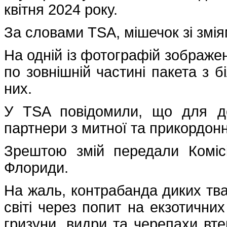
квітня 2024 року.
За словами TSA, мішечок зі змі
На одній із фотографій зображен
по зовнішній частині пакета з 
них.
У TSA повідомили, що для до
партнери з митної та прикордонн
Зрештою змій передали Коміс
Флориди.
На жаль, контрабанда диких тв
світі через попит на екзотични
гризуни, видри та черепахи вте