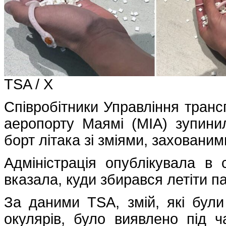
TSA / X
Співробітники Управління транс
аеропорту Маямі (MIA) зупинил
борт літака зі зміями, захованим
Адміністрація опублікувала в
вказала, куди збирався летіти 
За даними TSA, змій, які були
окулярів, було виявлено під ч