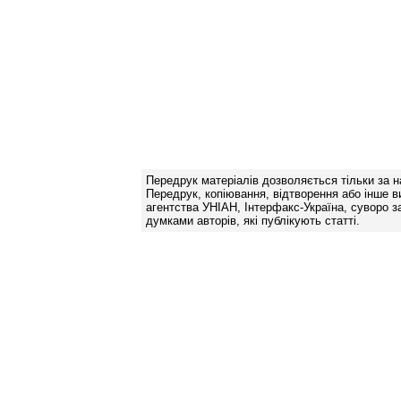
Передрук матеріалів дозволяється тільки за н
Передрук, копіювання, відтворення або інше в
агентства УНІАН, Інтерфакс-Україна, суворо за
думками авторів, які публікують статті.