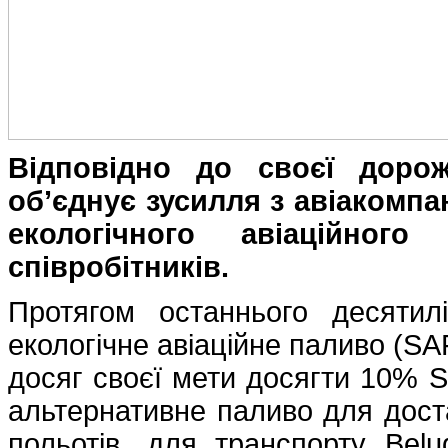
Відповідно до своєї дорожн
об’єднує зусилля з авіакомп
екологічного авіаційног
співробітників.
Протягом останнього десятил
екологічне авіаційне паливо (SAF
досяг своєї мети досягти 10% S
альтернативне паливо для достав
польотів, для транспорту Belug