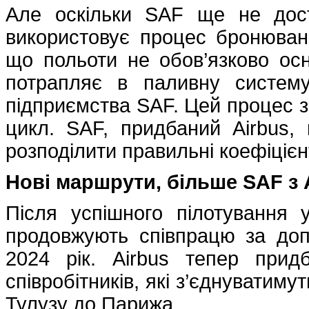
Але оскільки SAF ще не дост
використовує процес бронюванн
що польоти не обов’язково ос
потрапляє в паливну систем
підприємства SAF. Цей процес 
цикл. SAF, придбаний Airbus, 
розподілити правильні коефіцієн
Нові маршрути, більше SAF з 
Після успішного пілотування 
продовжують співпрацю за до
2024 рік. Airbus тепер прид
співробітників, які з’єднуватим
Тулузу до Парижа.