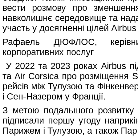
вести розмову про зменшенн
навколишнє середовище та нада
участь у досягненні цілей Airbu
Рафаель ДЮФЛОС, керівник
корпоративних послуг
У 2022 та 2023 роках Airbus пі
та Air Corsica про розміщення 
рейсів між Тулузою та Фінкенве
і Сен-Назером у Франції.
З метою подальшого розвитку ц
підписали першу угоду наприкі
Парижем і Тулузою, а також Па