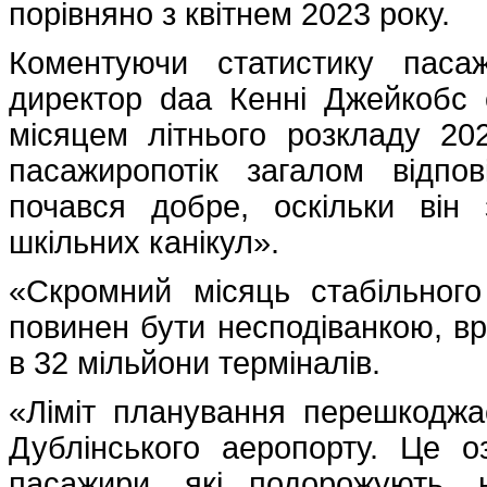
порівняно з квітнем 2023 року.
Коментуючи статистику пасаж
директор daa Кенні Джейкобс 
місяцем літнього розкладу 20
пасажиропотік загалом відпо
почався добре, оскільки він
шкільних канікул».
«Скромний місяць стабільног
повинен бути несподіванкою, в
в 32 мільйони терміналів.
«Ліміт планування перешкоджа
Дублінського аеропорту. Це о
пасажири, які подорожують,