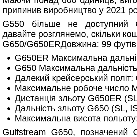
припинив виробництво у 2021 ро
G550 більше не доступний б
давайте розглянемо, скільки кош
G650/G650ERДовжина: 99 футів 
G650ER Максимальна дальніс
G650 Максимальна дальність
Далекий крейсерський політ:
Максимальне робоче число М
Дистанція зльоту G650ER (SL
Дальність зльоту G650 (SL, 
Максимальна висота польоту:
Gulfstream G650, позначений G