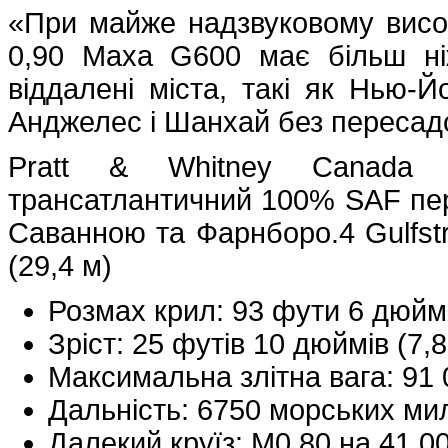
«При майже надзвуковому висо
0,90 Маха G600 має більш ніж
віддалені міста, такі як Нью-Й
Анджелес і Шанхай без пересад
Pratt & Whitney Canada 
трансатлантичний 100% SAF пер
Саванною та Фарнборо.4 Gulfst
(29,4 м)
Розмах крил: 93 фути 6 дюймі
Зріст: 25 футів 10 дюймів (7,8
Максимальна злітна вага: 91 0
Дальність: 6750 морських мил
Далекий круїз: M0.80 на 41 00