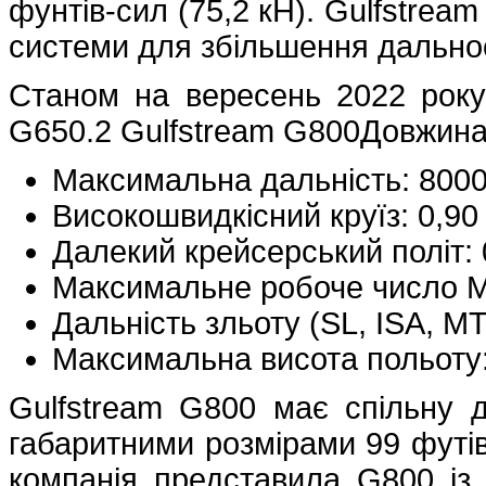
фунтів-сил (75,2 кН). Gulfstrea
системи для збільшення дальност
Станом на вересень 2022 року
G650.2 Gulfstream G800Довжина:
Максимальна дальність: 800
Високошвидкісний круїз: 0,9
Далекий крейсерський політ:
Максимальне робоче число М
Дальність зльоту (SL, ISA, M
Максимальна висота польоту:
Gulfstream G800 має спільну
габаритними розмірами 99 футів 
компанія представила G800 із