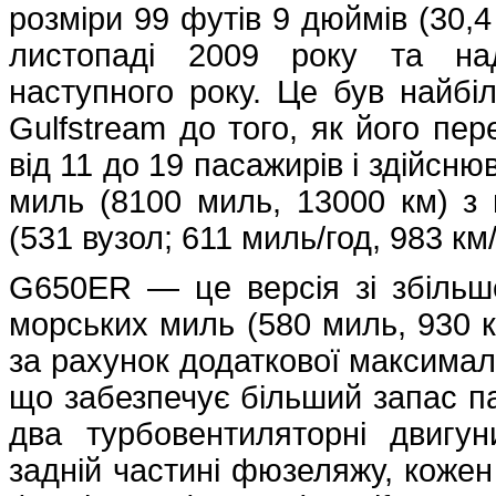
розміри 99 футів 9 дюймів (30,4
листопаді 2009 року та над
наступного року. Це був найбі
Gulfstream до того, як його пе
від 11 до 19 пасажирів і здійсню
миль (8100 миль, 13000 км) з
(531 вузол; 611 миль/год, 983 км/
G650ER — це версія зі збільш
морських миль (580 миль, 930 к
за рахунок додаткової максималь
що забезпечує більший запас п
два турбовентиляторні двигун
задній частині фюзеляжу, кожен 