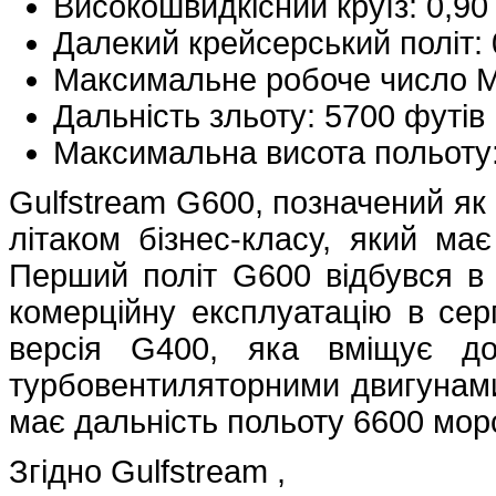
Високошвидкісний круїз: 0,9
Далекий крейсерський політ:
Максимальне робоче число М
Дальність зльоту: 5700 футів
Максимальна висота польоту:
Gulfstream G600, позначений як
літаком бізнес-класу, який ма
Перший політ G600 відбувся в 
комерційну експлуатацію в се
версія G400, яка вміщує д
турбовентиляторними двигунами
має дальність польоту 6600 мор
Згідно Gulfstream ,