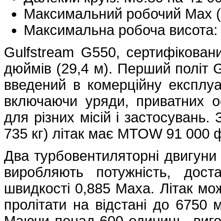
Максимальний робочий Мах 
Максимальна робоча висота: 5
Gulfstream G550, сертифікован
дюймів (29,4 м). Перший політ G
введений в комерційну експлуат
включаючи уряди, приватних ос
для різних місій і застосувань.
735 кг) літак має MTOW 91 000 фу
Два турбовентиляторні двигуни 
виробляють потужність, дос
швидкості 0,885 Маха. Літак мож
пролітати на відстані до 6750 
Маючи понад 600 одиниць, вигот