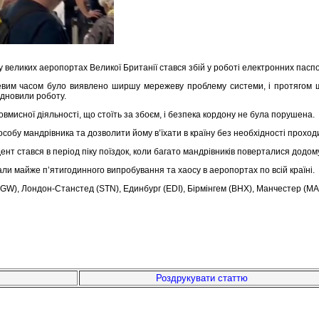
у у великих аеропортах Великої Британії стався збій у роботі електронних пас
ісцевим часом було виявлено ширшу мережеву проблему системи, і протягом
ідновили роботу.
вмисної діяльності, що стоїть за збоєм, і безпека кордону не була порушена.
собу мандрівника та дозволити йому в’їхати в країну без необхідності прохо
нт стався в період піку поїздок, коли багато мандрівників поверталися додому
али майже п’ятигодинного випробування та хаосу в аеропортах по всій країні.
LGW), Лондон-Станстед (STN), Единбург (EDI), Бірмінгем (BHX), Манчестер (MA
Роздрукувати статтю