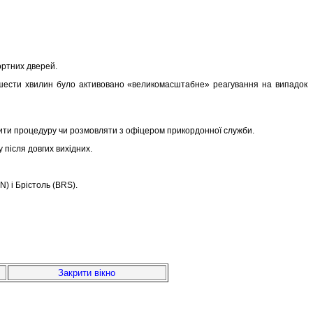
портних дверей.
 шести хвилин було активовано «великомасштабне» реагування на випадок
дити процедуру чи розмовляти з офіцером прикордонної служби.
 після довгих вихідних.
N) і Брістоль (BRS).
Закрити вікно