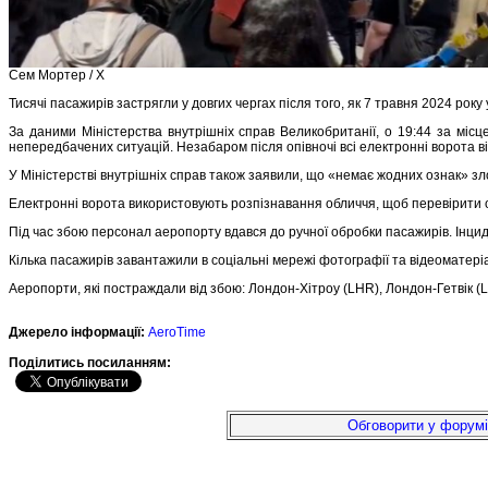
Сем Мортер / X
Тисячі пасажирів застрягли у довгих чергах після того, як 7 травня 2024 рок
За даними Міністерства внутрішніх справ Великобританії, о 19:44 за м
непередбачених ситуацій. Незабаром після опівночі всі електронні ворота в
У Міністерстві внутрішніх справ також заявили, що «немає жодних ознак» зло
Електронні ворота використовують розпізнавання обличчя, щоб перевірити о
Під час збою персонал аеропорту вдався до ручної обробки пасажирів. Інциде
Кілька пасажирів завантажили в соціальні мережі фотографії та відеоматері
Аеропорти, які постраждали від збою: Лондон-Хітроу (LHR), Лондон-Гетвік (
Джерело інформації:
AeroTime
Подiлитись посиланням:
Обговорити у форумі