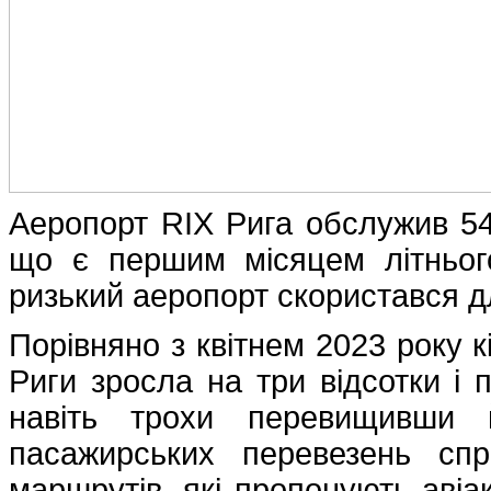
Аеропорт RIX Рига обслужив 547,
що є першим місяцем літнього
ризький аеропорт скористався д
Порівняно з квітнем 2023 року к
Риги зросла на три відсотки і 
навіть трохи перевищивши 
пасажирських перевезень спр
маршрутів, які пропонують авіа