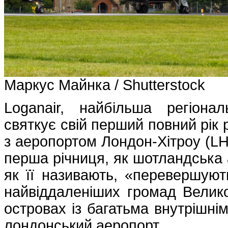
Маркус Майнка / Shutterstock
Loganair, найбільша регіонал
святкує свій перший повний рік 
з аеропортом Лондон-Хітроу (LH
перша річниця, як шотландська а
як її називають, «перевершують
найвіддаленіших громад Велико
островах із багатьма внутрішн
лондонський аеропорт .