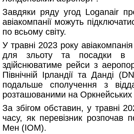
Завдяки ряду угод Loganair про
авіакомпанії можуть підключати
по всьому світу.
У травні 2023 року авіакомпанія
для зльоту та посадки в а
здійснюватиме рейси з аеропор
Північній Ірландії та Данді (D
подальше сполучення з відд
розташованими на Оркнейських 
За збігом обставин, у травні 2
часу, як перевізник розпочав 
Мен (IOM).