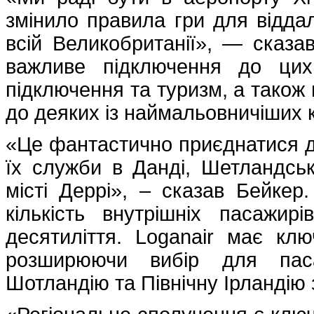
змінило правила гри для відда
всій Великобританії», — сказа
важливе підключення до цих 
підключення та туризм, а також
до деяких із наймальовничіших к
«Це фантастично приєднатися до
їх служби в Данді, Шетландськ
місті Деррі», – сказав Бейкер
кількість внутрішніх пасаж
десятиліття. Loganair має кл
розширюючи вибір для пасаж
Шотландію та Північну Ірландію