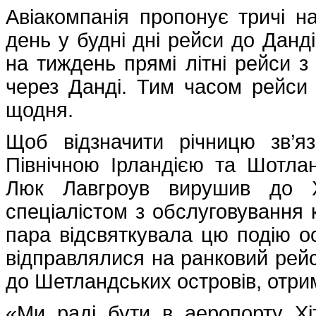
Авіакомпанія пропонує тричі на
день у будні дні рейси до Данді
на тиждень прямі літні рейси з
через Данді. Тим часом рейси 
щодня.
Щоб відзначити річницю зв’я
Північною Ірландією та Шотлан
Люк Лавгроув вирушив до Хі
спеціалістом з обслуговування 
пара відсвяткувала цю подію ос
відправлялися на ранковий рейс 
до Шетландських островів, отри
«Ми раді бути в аеропорту Хіт