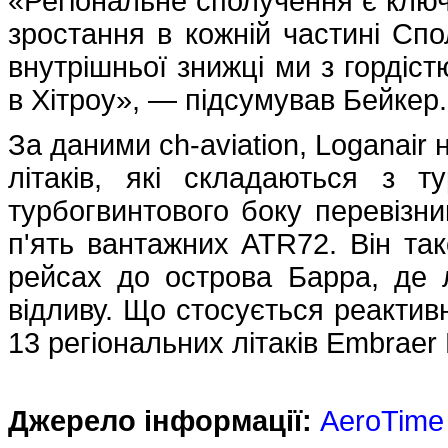
«Регіональне сполучення є клю
зростання в кожній частині Спо
внутрішньої знижці ми з гордіс
в Хітроу», — підсумував Бейкер
За даними ch-aviation, Loganair
літаків, які складаються з т
турбогвинтового боку перевізни
п'ять вантажних ATR72. Він та
рейсах до острова Барра, де 
відливу. Що стосується реактивн
13 регіональних літаків Embrae
Джерело інформації:
AeroTime