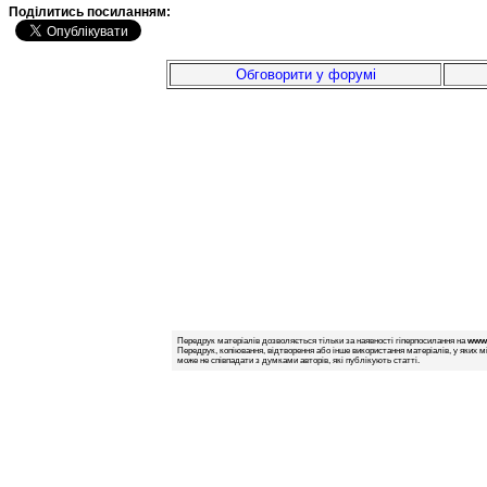
Подiлитись посиланням:
Обговорити у форумі
Передрук матеріалів дозволяється тільки за наявності гіперпосилання на
www.
Передрук, копіювання, відтворення або інше використання матеріалів, у яких м
може не співпадати з думками авторів, які публікують статті.