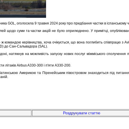
зника GOL, оголосила 9 травня 2024 року про придбання частки в іспанському
ей щодо суми та частки акцій не було оприлюднено. У примітці, опубліковані
 ж командою керівництва, хоча очікується, що вона поглибить співпрацю з Av
AD) до Сан-Сальвадора (SAL).
ндоні, натякнув на можливість запуску нових послуг міжміського сполучення
 літаків Airbus A330-300 і п'яти A330-200.
ж Латинською Америкою та Піренейським півостровом знаходиться під питання
паній.
Роздрукувати статтю