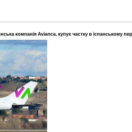
нська компанія Avianca, купує частку в іспанському пе