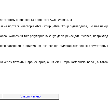
 чартерному операторі та операторі ACMI Wamos Air.
й на порталі інвесторів Abra Group , Abra Group підтвердила, що має намір
ianca. Wamos Air вже регулярно виконує деякі рейси для Avianca, наприклад
 після завершення придбання, яке все ще підлягає схваленню регуляторних
м через поточний процес придбання Air Europa компанією Iberia , а також
Закрити вікно