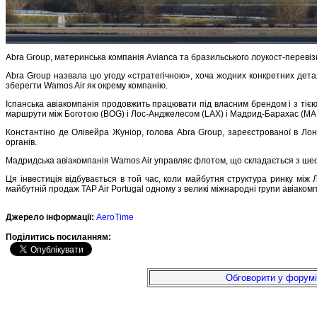
Abra Group, материнська компанія Avianca та бразильського лоукост-переві
Abra Group назвала цю угоду «стратегічною», хоча жодних конкретних детал
зберегти Wamos Air як окрему компанію.
Іспанська авіакомпанія продовжить працювати під власним брендом і з тією
маршрути між Боготою (BOG) і Лос-Анджелесом (LAX) і Мадрид-Барахас (M
Константіно де Олівейра Жуніор, голова Abra Group, зареєстрованої в Ло
органів.
Мадридська авіакомпанія Wamos Air управляє флотом, що складається з шести
Ця інвестиція відбувається в той час, коли майбутня структура ринку мі
майбутній продаж TAP Air Portugal одному з великі міжнародні групи авіаком
Джерело інформації:
AeroTime
Подiлитись посиланням:
Обговорити у форумі