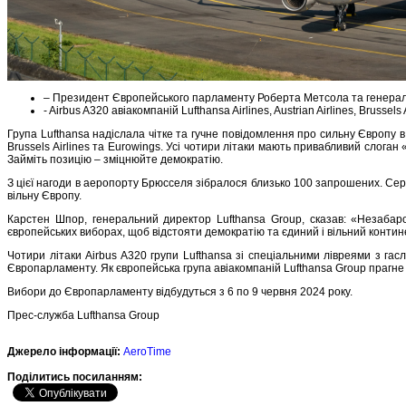
– Президент Європейського парламенту Роберта Метсола та генераль
- Airbus A320 авіакомпаній Lufthansa Airlines, Austrian Airlines, Brusse
Група Lufthansa надіслала чітке та гучне повідомлення про сильну Європу в а
Brussels Airlines та Eurowings. Усі чотири літаки мають привабливий слога
Займіть позицію – зміцнюйте демократію.
З цієї нагоди в аеропорту Брюсселя зібралося близько 100 запрошених. Сер
вільну Європу.
Карстен Шпор, генеральний директор Lufthansa Group, сказав: «Незабар
європейських виборах, щоб відстояти демократію та єдиний і вільний конти
Чотири літаки Airbus A320 групи Lufthansa зі спеціальними лівреями з га
Європарламенту. Як європейська група авіакомпаній Lufthansa Group прагне 
Вибори до Європарламенту відбудуться з 6 по 9 червня 2024 року.
Прес-служба Lufthansa Group
Джерело інформації:
AeroTime
Подiлитись посиланням: