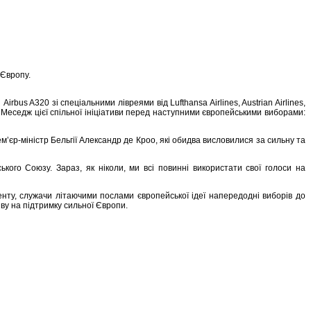
 Європу.
bus A320 зі спеціальними лівреями від Lufthansa Airlines, Austrian Airlines,
. Меседж цієї спільної ініціативи перед наступними європейськими виборами:
єр-міністр Бельгії Александр де Кроо, які обидва висловилися за сильну та
го Союзу. Зараз, як ніколи, ми всі повинні використати свої голоси на
енту, служачи літаючими послами європейської ідеї напередодні виборів до
ву на підтримку сильної Європи.