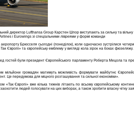
ний директор Lufthansa Group Карстен Шпор виступають за сильну та вільну
ls Airlines і Eurowings зі спеціальними лівреями у формі команди
еропорту Брюсселя сьогодні (понеділок), коли одночасно зустрілися чотири Air
н «Так Європі» та європейську емблему у вигляді кола зірок на боках фюзеляжу
ед гостей були президент Європейського парламенту Роберта Мецола та прем’
ом мільйони громадян матимуть можливість формувати майбутнє Європейсько
нент. Це передумова для міцного розташування та сильної економіки».
слом «Так Європі» вже кілька тижнів літають по всьому європейському контин
заохотити людей голосувати на цих виборах, а також зробити власну чітку зая