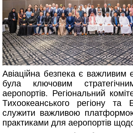
Авіаційна безпека є важливим 
була ключовим стратегічни
аеропортів. Регіональний коміте
Тихоокеанського регіону та
служити важливою платформою
практиками для аеропортів щод