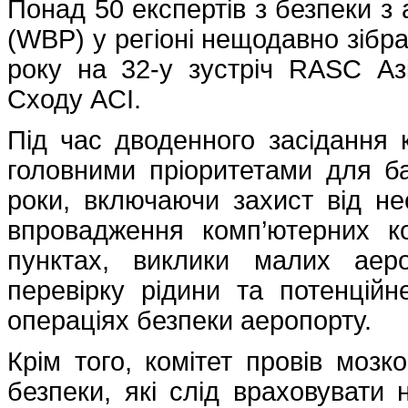
Понад 50 експертів з безпеки з 
(WBP) у регіоні нещодавно зібра
року на 32-у зустріч RASC Азі
Сходу ACI.
Під час дводенного засідання к
головними пріоритетами для баг
роки, включаючи захист від не
впровадження комп’ютерних ко
пунктах, виклики малих аеро
перевірку рідини та потенційн
операціях безпеки аеропорту.
Крім того, комітет провів моз
безпеки, які слід враховувати 