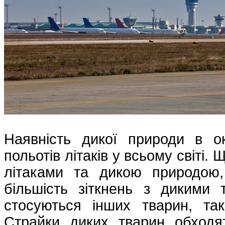
Наявність дикої природи в 
польотів літаків у всьому світі.
літаками та дикою природою,
більшість зіткнень з дикими 
стосуються інших тварин, та
Страйки диких тварин обходять