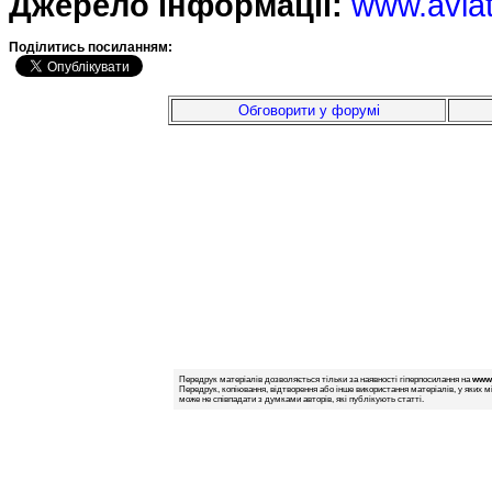
Джерело інформації:
www.avia
Подiлитись посиланням:
Обговорити у форумі
Передрук матеріалів дозволяється тільки за наявності гіперпосилання на
www.
Передрук, копіювання, відтворення або інше використання матеріалів, у яких м
може не співпадати з думками авторів, які публікують статті.