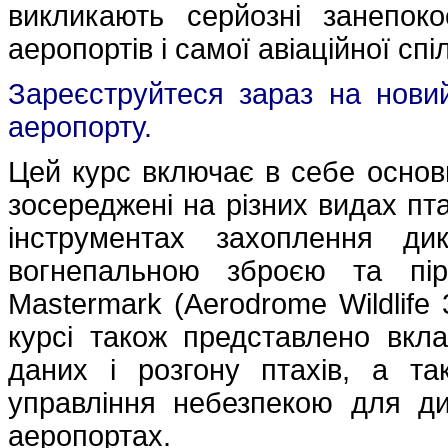
викликають серйозні занепок
аеропортів і самої авіаційної спі
Зареєструйтеся зараз на нови
аеропорту.
Цей курс включає в себе основн
зосереджені на різних видах пта
інструментах захоплення ди
вогнепальною зброєю та піро
Mastermark (Aerodrome Wildlife 
курсі також представлено вкл
даних і розгону птахів, а т
управління небезпекою для ди
аеропортах.