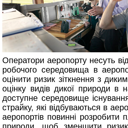
Оператори аеропорту несуть від
робочого середовища в аеропо
оцінити ризик зіткнення з дики
оцінку видів дикої природи в 
доступне середовище існування
страйку, які відбуваються в аер
аеропортів повинні розробити 
природи, щоб зменшити ризик 