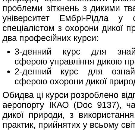
проблеми зіткнень з дикими тва
університет Ембрі-Рідла у 
спеціалістом з охорони дикої п
два професійних курси:
3-денний курс для знайо
сферою управління дикою пр
2-денний курс для ознайо
сферою охорони дикої природ
Обидва ці курси розроблено від
аеропорту ІКАО (Doc 9137), ч
дикої природи, з використанн
практик, прийнятих у всьому світ