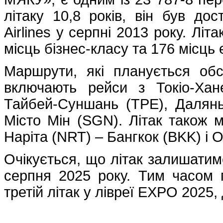
літаку 10,8 років, він був до
Airlines у серпні 2013 року. Лі
місць бізнес-класу та 176 місць
Маршрути, які планується об
включають рейси з Токіо-Ха
Тайбей-Суншань (TPE), Далянь
Місто Мін (SGN). Літак також 
Наріта (NRT) – Бангкок (BKK) і 
Очікується, що літак залишатиме
серпня 2025 року. Тим часом 
третій літак у лівреї EXPO 2025