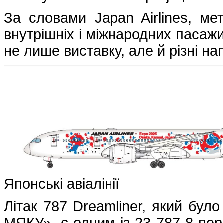
За словами Japan Airlines, м
внутрішніх і міжнародних пасажи
не лише виставку, але й різні н
Японські авіалінії
Літак 787 Dreamliner, який бу
МЯКУ», є одним із 23 787-8 пер