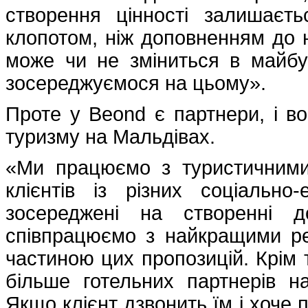
створення цінності залишає
клопотом, ніж доповненням до н
може чи не зміниться в майб
зосереджуємося на цьому».
Проте у Beond є партнери, і в
туризму на Мальдівах.
«Ми працюємо з туристичними
клієнтів із різних соціально
зосереджені на створенні д
співпрацюємо з найкращими ре
частиною цих пропозицій. Крім 
більше готельних партнерів н
Якщо клієнт дзвонить їм і хоче п