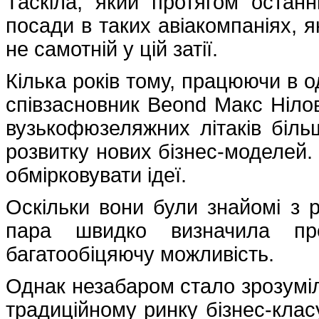
Таскіла, який протягом останні
посади в таких авіакомпаніях, як Fi
не самотній у цій затії.
Кілька років тому, працюючи в о
співзасновник Beond Макс Нілов
вузькофюзеляжних літаків біль
розвитку нових бізнес-моделей. 
обмірковувати ідеї.
Оскільки вони були знайомі з р
пара швидко визначила пре
багатообіцяючу можливість.
Однак незабаром стало зрозуміл
традиційному ринку бізнес-клас