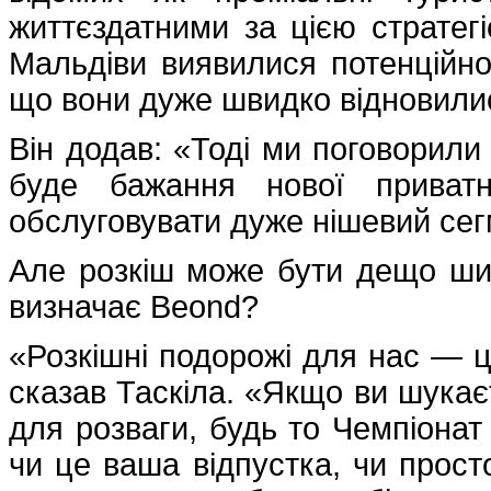
життєздатними за цією стратегі
Мальдіви виявилися потенційн
що вони дуже швидко відновил
Він додав: «Тоді ми поговорили 
буде бажання нової приватн
обслуговувати дуже нішевий сегм
Але розкіш може бути дещо шир
визначає Beond?
«Розкішні подорожі для нас — ц
сказав Таскіла. «Якщо ви шукає
для розваги, будь то Чемпіонат 
чи це ваша відпустка, чи просто