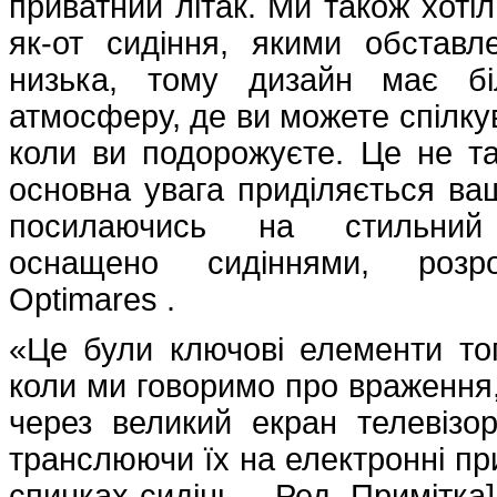
приватний літак. Ми також хотіл
як-от сидіння, якими обставле
низька, тому дизайн має бі
атмосферу, де ви можете спілкув
коли ви подорожуєте. Це не так
основна увага приділяється ваші
посилаючись на стильний
оснащено сидіннями, розро
Optimares .
«Це були ключові елементи того
коли ми говоримо про враження,
через великий екран телевізо
транслюючи їх на електронні при
спинках сидінь – Ред. Примітка]