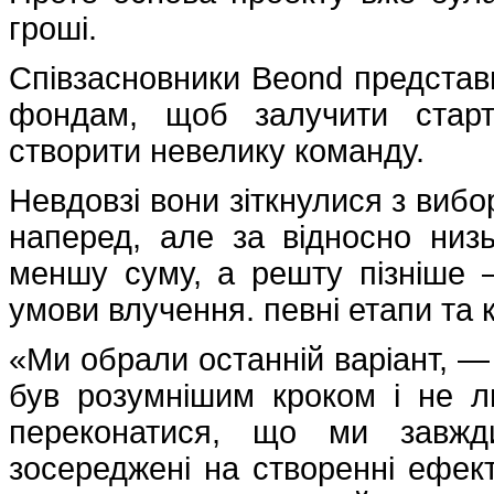
гроші.
Співзасновники Beond представи
фондам, щоб залучити старт
створити невелику команду.
Невдовзі вони зіткнулися з виб
наперед, але за відносно низ
меншу суму, а решту пізніше 
умови влучення. певні етапи та 
«Ми обрали останній варіант, —
був розумнішим кроком і не л
переконатися, що ми завжди
зосереджені на створенні ефекти