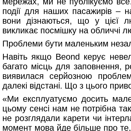
мережах, ми не публікуємо все
події для наших пасажирів – н
вони дізнаються, що у цієї 
викликає посмішку на обличчі 
Проблеми бути маленьким неза
Навіть якщо Beond керує неве
багато місць для заповнення, р
виявилася серйозною проблем
далекі відстані. Що з цього при
«Ми експлуатуємо досить мален
цьому сенсі нам не потрібна та
не розглядали карети чи інтерл
момент мова йде більше про те