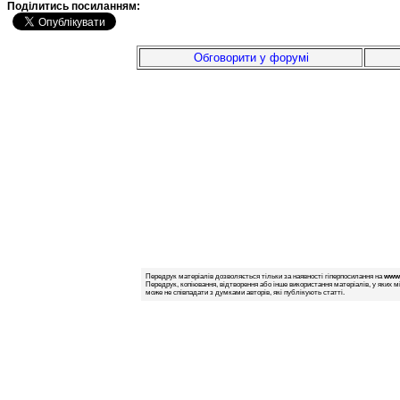
Подiлитись посиланням:
Обговорити у форумі
Передрук матеріалів дозволяється тільки за наявності гіперпосилання на
www.
Передрук, копіювання, відтворення або інше використання матеріалів, у яких м
може не співпадати з думками авторів, які публікують статті.