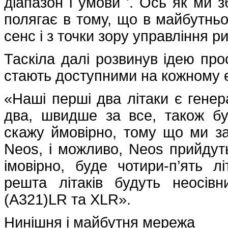
діапазон і умови '. Ось як ми 
полягає в тому, що в майбутнь
сенс і з точки зору управління 
Таскіла далі розвинув ідею прос
стають доступними на кожному е
«Наші перші два літаки є генер
два, швидше за все, також бу
скажу ймовірно, тому що ми з
Neos, і можливо, Neos прийдуть
імовірно, буде чотири-п’ять лі
решта літаків будуть неосів
(A321)LR та XLR».
Нинішня і майбутня мережа