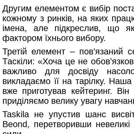
Другим елементом є вибір поста
кожному з ринків, на яких працю
імена, але підкреслив, що як
фактором їхнього вибору.
Третій елемент – пов’язаний 
Таскіли: «Хоча це не обов’язков
важливо для досвіду насол
викладаємо її на тарілку. Наша 
вже приготував кейтеринг. Ві
приділяємо велику увагу навчан
Taskila не упустив шанс висві
Beond, перетворивши невеликі 