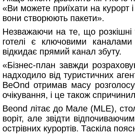
«Ви можете приїхати на курорт і
вони створюють пакети».
Незважаючи на те, що розкішні 
готелі є ключовими каналами
відкидає прямий канал збуту.
«Бізнес-план завжди розрахов
надходило від туристичних аген
BeOnd отримав масу розголосу
очікування, і це також спричини
Beond літає до Мале (MLE), стол
воріт, але звідти відпочиваючим
острівних курортів. Таскіла поя