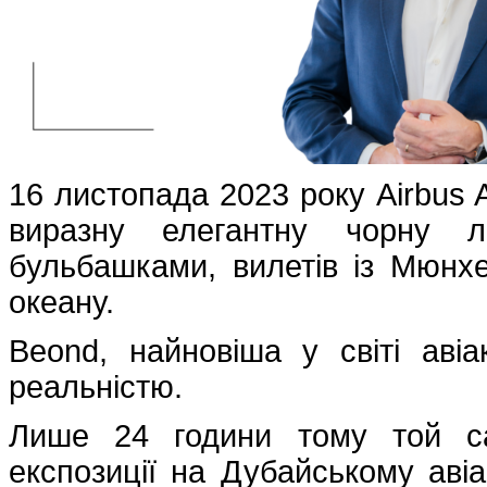
16 листопада 2023 року Airbus
виразну елегантну чорну л
бульбашками, вилетів із Мюнхе
океану.
Beond, найновіша у світі аві
реальністю.
Лише 24 години тому той са
експозиції на Дубайському авіа