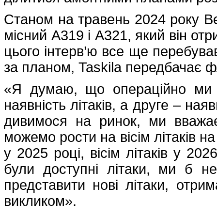
Станом на травень 2024 року Be
місний A319 і A321, який він от
цього інтерв’ю все ще перебував
за планом, Taskila передбачає фл
«Я думаю, що операційно ми
наявність літаків, а друге – наяв
дивимося на ринок, ми вважа
можемо рости на вісім літаків н
у 2025 році, вісім літаків у 202
були доступні літаки, ми б 
представити нові літаки, отри
викликом».