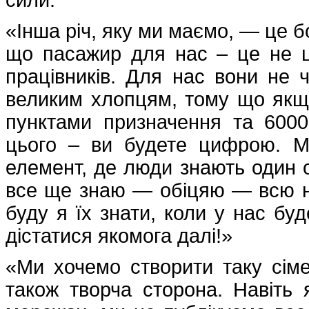
сили.
«Інша річ, яку ми маємо, — це 
що пасажир для нас – це не ц
працівників. Для нас вони не ч
великим хлопцям, тому що якщо
пунктами призначення та 600
цього – ви будете цифрою. Ми
елемент, де люди знають один 
все ще знаю — обіцяю — всю н
буду я їх знати, коли у нас бу
дістатися якомога далі!»
«Ми хочемо створити таку сіме
також творча сторона. Навіть