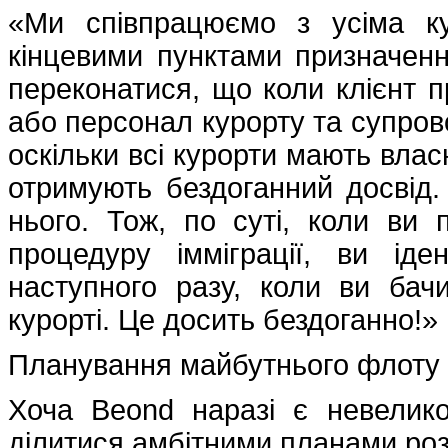
«Ми співпрацюємо з усіма к
кінцевими пунктами призначен
переконатися, що коли клієнт п
або персонал курорту та супрово
оскільки всі курорти мають власн
отримують бездоганний досвід.
нього. Тож, по суті, коли ви
процедуру імміграції, ви ід
наступного разу, коли ви ба
курорті. Це досить бездоганно!»
Планування майбутнього флоту
Хоча Beond наразі є невелико
ділитися амбітними планами роз