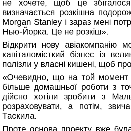
не хочете, щоб це збігалос
визначається розкішна подоро
Morgan Stanley і зараз мені пот
Нью-Йорка. Це не розкіш».
Відкрити нову авіакомпанію м
капіталомісткий бізнес із ве
полізли у власні кишені, щоб пр
«Очевидно, що на той момент 
більше домашньої роботи з то
дійсно хотіли зробити з Мал
розраховувати, а потім, зви
Таскила.
Проте основа проекту вже була