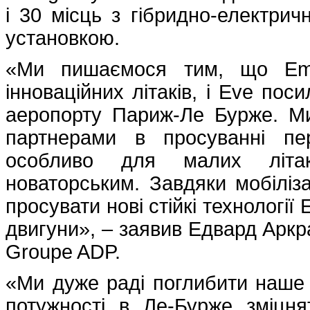
і 30 місць з гібридно-електри
установкою.
«Ми пишаємося тим, що Embr
інноваційних літаків, і Eve пос
аеропорту Париж-Ле Бурже. М
партнерами в просуванні пер
особливо для малих літак
новаторським. Завдяки мобіліза
просувати нові стійкі технології 
двигуни», – заявив Едвард Аркр
Groupe ADP.
«Ми дуже раді поглибити наше 
потужності в Ле-Бурже зміцн