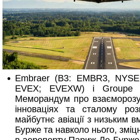
Embraer (B3: EMBR3, NYSE: 
EVEX; EVEXW) і Groupe A
Меморандум про взаєморозу
інноваціях та сталому роз
майбутнє авіації з низьким 
Бурже та навколо нього, зміцн
в аеропорту Париж-Ле-Бурже, 