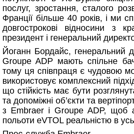
послуг, зростання, сталого роз
Франції більше 40 років, і ми 
довгострокові відносини з к
президент і генеральний директо
Йоганн Бордайс, генеральний дир
Groupe ADP мають спільне бач
тому ця співпраця є чудовою мо
використовує комплексний підхід
що стійкість має бути розглянут
та допоміжні об’єкти та вертіпо
з Embraer і Groupe ADP, щоб а
польоти eVTOL реальністю в усьо
Прес-служба Embraer