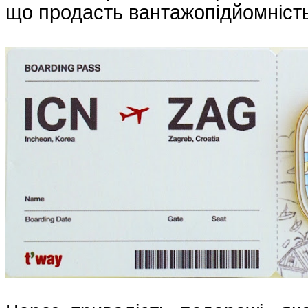
що продасть вантажопідйомніст