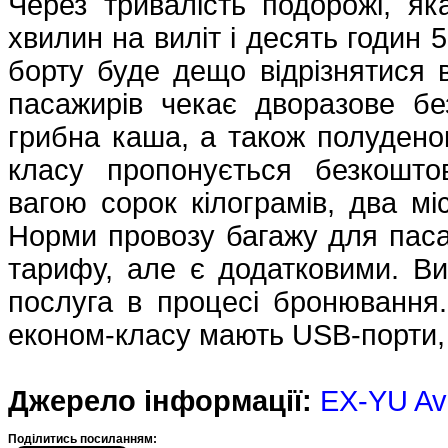
Через тривалість подорожі, як
хвилин на виліт і десять годин 
борту буде дещо відрізнятися в
пасажирів чекає дворазове бе
грибна каша, а також полуденок
класу пропонується безкошто
вагою сорок кілограмів, два мі
Норми провозу багажу для паса
тарифу, але є додатковими. Ви
послуга в процесі бронювання.
економ-класу мають USB-порти, 
Джерело інформації:
EX-YU Av
Подiлитись посиланням: