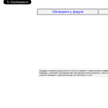
Обговорити у форумі
Передрук матеріалів дозволяється тільки за наявності гіперпосилання на
www.
Передрук, копіювання, відтворення або інше використання матеріалів, у яких м
може не співпадати з думками авторів, які публікують статті.