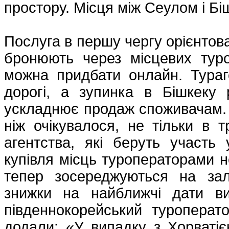
простору. Місця між Сеулом і Б
Послуга в першу чергу орієнтова
бронюють через місцевих туро
можна придбати онлайн. Тура
дорогі, а зупинка в Бішкеку 
ускладнює продаж споживачам. 
ніж очікувалося, не тільки в т
агентства, які беруть участь
купівля місць туроператорами не
тепер зосереджуються на залу
знижки на найближчі дати ви
південнокорейський туроперато
додали: «У випадку з Хорватіє