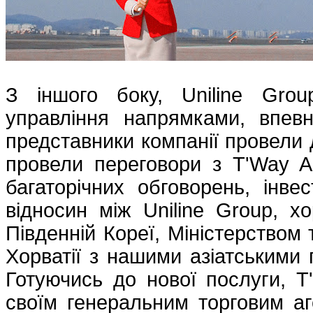
З іншого боку, Uniline Grou
управління напрямками, впев
представники компанії провели д
провели переговори з T'Way Ai
багаторічних обговорень, інве
відносин між Uniline Group, х
Південній Кореї, Міністерством
Хорватії з нашими азіатськими 
Готуючись до нової послуги, 
своїм генеральним торговим аг