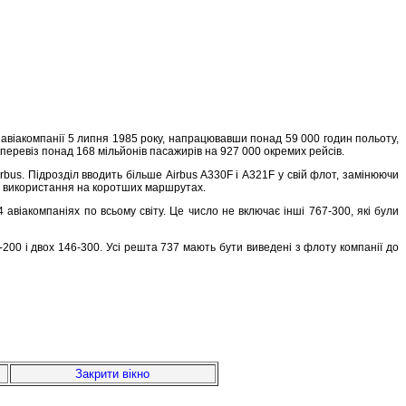
 авіакомпанії 5 липня 1985 року, напрацювавши понад 59 000 годин польоту,
льки перевіз понад 168 мільйонів пасажирів на 927 000 окремих рейсів.
us. Підрозділ вводить більше Airbus A330F і A321F у свій флот, замінюючи
для використання на коротших маршрутах.
авіакомпаніях по всьому світу. Це число не включає інші 767-300, які були
-200 і двох 146-300. Усі решта 737 мають бути виведені з флоту компанії до
Закрити вікно