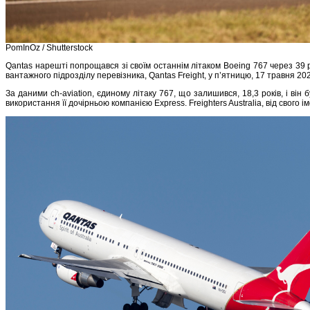
PomInOz / Shutterstock
Qantas нарешті попрощався зі своїм останнім літаком Boeing 767 через 39 ро
вантажного підрозділу перевізника, Qantas Freight, у п’ятницю, 17 травня 20
За даними ch-aviation, єдиному літаку 767, що залишився, 18,3 років, і він
використання її дочірньою компанією Express. Freighters Australia, від свого і