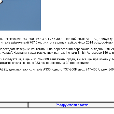
767, включаючи 767-200, 767-300 і 767-300F. Перший літак, VH-EAJ, прибув до
 літаків авіакомпанії 767 було знято з експлуатації до кінця 2014 року, оскі
ереходом материнської компанії на перевезення переважно обладнанням Airb
сплуатації. Компанія також має чотири вантажні літаки British Aerospace 146 
експлуатації, є ще 280 767-300 вантажних суден, які все ще працюють у 14 
вантажні, з яких все ще є 233, які працюють на 30 перевізниках.
 A321, двох вантажних літаків A330, одного 737-300F, двох 747-400F, двох 146
Роздрукувати статтю