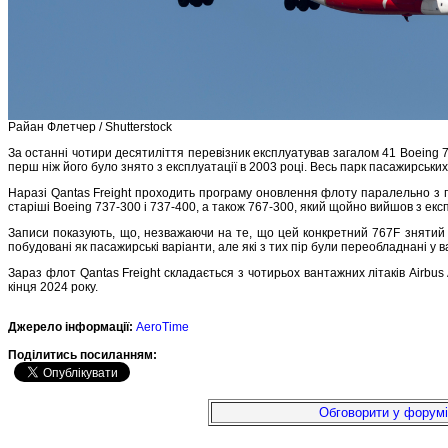
Райан Флетчер / Shutterstock
За останні чотири десятиліття перевізник експлуатував загалом 41 Boeing 
перш ніж його було знято з експлуатації в 2003 році. Весь парк пасажирських
Наразі Qantas Freight проходить програму оновлення флоту паралельно з п
старіші Boeing 737-300 і 737-400, а також 767-300, який щойно вийшов з ек
Записи показують, що, незважаючи на те, що цей конкретний 767F знятий з 
побудовані як пасажирські варіанти, але які з тих пір були переобладнані у 
Зараз флот Qantas Freight складається з чотирьох вантажних літаків Airbus
кінця 2024 року.
Джерело інформації:
AeroTime
Подiлитись посиланням:
Обговорити у форумі