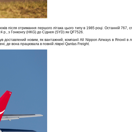
ків після отримання першого літака цього типу в 1985 році. Останній 767, сп
24 р., з Гонконгу (HKG) до Сіднея (SYD) як QF7526.
 був доставлений новим, як вантажний, компанії All Nippon Airways в Японії 
мені, де вона працювала в повній лівреї Qantas Freight.