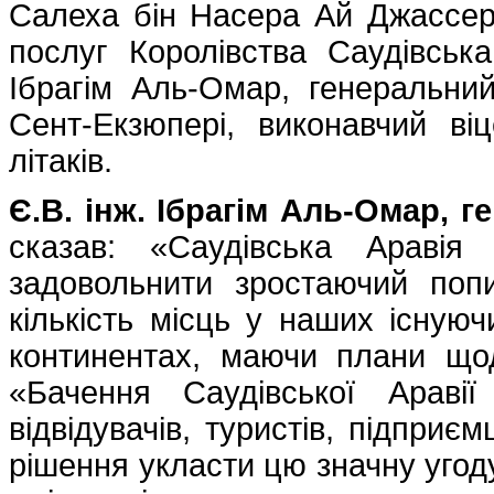
Салеха бін Насера ​​Ай Джассер
послуг Королівства Саудівська
Ібрагім Аль-Омар, генеральни
Сент-Екзюпері, виконавчий ві
літаків.
Є.В. інж. Ібрагім Аль-Омар, 
сказав: «Саудівська Аравія
задовольнити зростаючий попи
кількість місць у наших існую
континентах, маючи плани що
«Бачення Саудівської Араві
відвідувачів, туристів, підприє
рішення укласти цю значну угоду