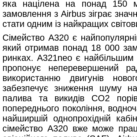
яка націлена на понад 150 м
замовлення з Airbus зіграє знач
стати одним із найкращих світов
Сімейство A320 є найпопулярні
який отримав понад 18 000 замо
ринках. A321neo є найбільшим 
пропонує неперевершений рад
використанню двигунів ново
забезпечує зниження шуму н
палива та викидів CO2 порі
попереднього покоління, водно
найширшій однопрохідній кабіні
сімейство A320 вже може прац