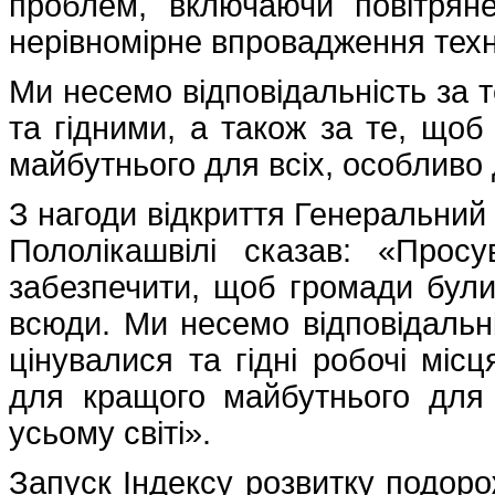
проблем, включаючи повітрян
нерівномірне впровадження техн
Ми несемо відповідальність за т
та гідними, а також за те, що
майбутнього для всіх, особливо д
З нагоди відкриття Генеральний
Пололікашвілі сказав: «Прос
забезпечити, щоб громади були
всюди. Ми несемо відповідальні
цінувалися та гідні робочі мі
для кращого майбутнього для 
усьому світі».
Запуск Індексу розвитку подорож