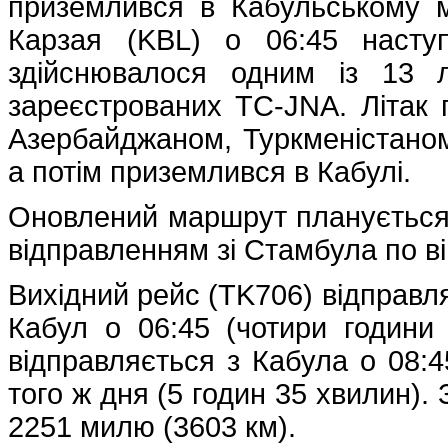
приземлився в Кабульському м
Карзая (KBL) о 06:45 насту
здійснювалося одним із 13 лі
зареєстрованих TC-JNA. Літак 
Азербайджаном, Туркменістаном
а потім приземлився в Кабулі.
Оновлений маршрут планується 
відправленням зі Стамбула по вів
Вихідний рейс (TK706) відправля
Кабул о 06:45 (чотири години
відправляється з Кабула о 08:4
того ж дня (5 годин 35 хвилин)
2251 милю (3603 км).