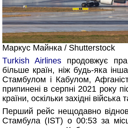
Маркус Майнка / Shutterstock
Turkish Airlines
продовжує праг
більше країн, ніж будь-яка інш
Стамбулом і Кабулом, Афганіс
припинені в серпні 2021 року пі
країни, оскільки західні війська т
Перший рейс нещодавно віднов
Стамбула (IST) о 00:53 за мі