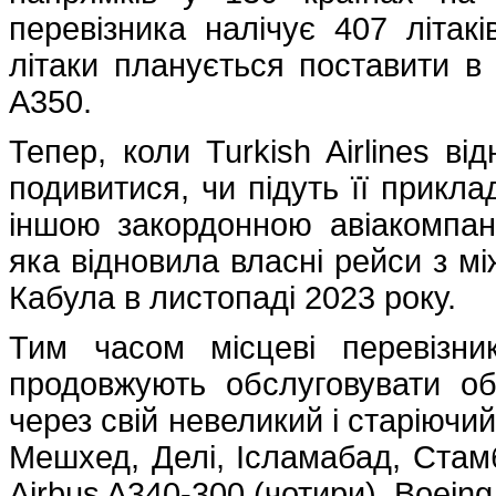
перевізника налічує 407 літа
літаки планується поставити в
A350.
Тепер, коли Turkish Airlines в
подивитися, чи підуть її прикла
іншою закордонною авіакомпаніє
яка відновила власні рейси з м
Кабула в листопаді 2023 року.
Тим часом місцеві перевізник
продовжують обслуговувати о
через свій невеликий і старіючий
Мешхед, Делі, Ісламабад, Стамб
Airbus A340-300 (чотири), Boeing