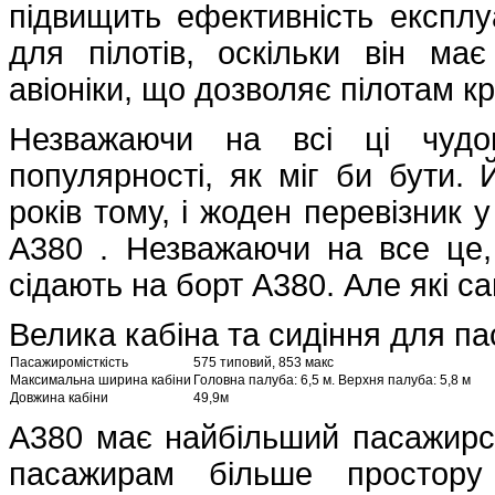
підвищить ефективність експлу
для пілотів, оскільки він ма
авіоніки, що дозволяє пілотам к
Незважаючи на всі ці чудов
популярності, як міг би бути.
років тому, і жоден перевізник 
A380 . Незважаючи на все це, 
сідають на борт A380. Але які с
Велика кабіна та сидіння для па
Пасажиромісткість
575 типовий, 853 макс
Максимальна ширина кабіни
Головна палуба: 6,5 м. Верхня палуба: 5,8 м
Довжина кабіни
49,9м
А380 має найбільший пасажирськ
пасажирам більше простору 