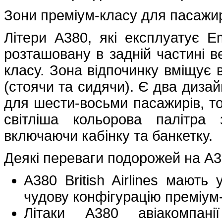
Зони преміум-класу для пасажир
Літери A380, які експлуатує Em
розташовану в задній частині в
класу. Зона відпочинку вміщує в
(стоячи та сидячи). Є два дизай
для шести-восьми пасажирів, то
світліша кольорова палітра
включаючи кабінку та банкетку.
Деякі переваги подорожей на A3
A380 British Airlines мають
чудову конфігурацію преміум
Літаки A380 авіакомпан