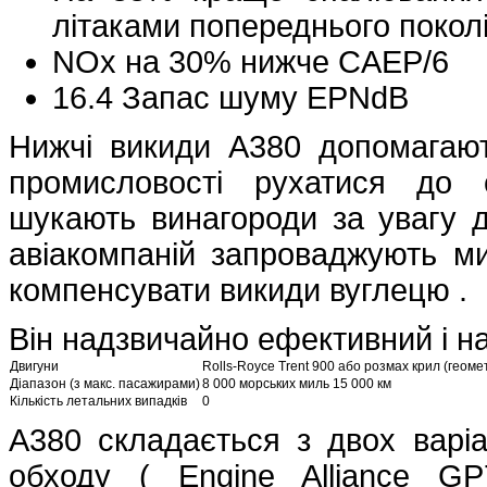
літаками попереднього покол
NOx на 30% нижче CAEP/6
16.4 Запас шуму EPNdB
Нижчі викиди A380 допомагают
промисловості рухатися до 
шукають винагороди за увагу д
авіакомпаній запроваджують ми
компенсувати викиди вуглецю .
Він надзвичайно ефективний і н
Двигуни
Rolls-Royce Trent 900 або розмах крил (геоме
Діапазон (з макс. пасажирами)
8 000 морських миль 15 000 км
Кількість летальних випадків
0
A380 складається з двох варіа
обходу ( Engine Alliance GP