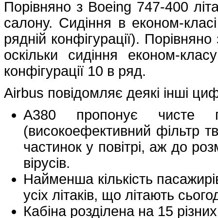
Порівняно з Boeing 747-400 літ
салону. Сидіння в економ-клас
рядній конфігурації). Порівняно
оскільки сидіння економ-кла
конфігурації 10 в ряд.
Airbus повідомляє деякі інші ци
A380 пропонує чисте п
(високоефективний фільтр тв
частинок у повітрі, аж до роз
вірусів.
Найменша кількість пасажирі
усіх літаків, що літають сього
Кабіна розділена на 15 різни