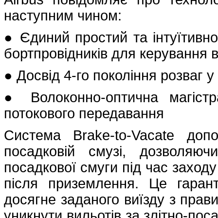
наступним чином:
● Єдиний простий та інтуїтивн
бортпровідників для керування 
● Досвід 4-го покоління розваг у 
● Волоконно-оптична магіст
потокового передавання
Система Brake-to-Vacate доп
посадковій смузі, дозволяюч
посадкової смуги під час заходу
після приземлення. Це гара
досягне заданого виїзду з пра
уникнути вильотів за злітно-пос