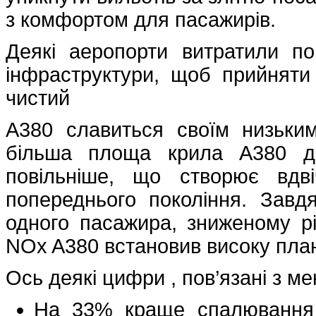
з комфортом для пасажирів.
Деякі аеропорти витратили по
інфраструктури, щоб прийняти 
чистий
A380 славиться своїм низьки
більша площа крила A380 до
повільніше, що створює вдв
попереднього покоління. Зав
одного пасажира, зниженому 
NOx A380 встановив високу планк
Ось деякі цифри , пов’язані з 
На 33% краще спалювання 