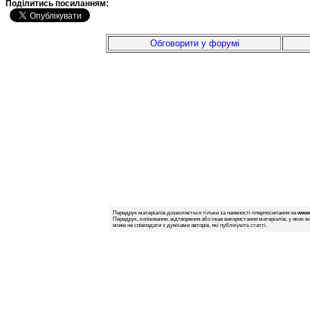
Подiлитись посиланням:
Обговорити у форумі
Передрук матеріалів дозволяється тільки за наявності гіперпосилання на
www.
Передрук, копіювання, відтворення або інше використання матеріалів, у яких м
може не співпадати з думками авторів, які публікують статті.