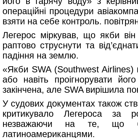
його в гарячу воду» з керівни
операційні процедури авіакомпа
взяти на себе контроль. повітрян
Легерос міркував, що якби він 
раптово струснути та від’єдна
падіння на землю.
«Якби SWA (Southwest Airlines)
або навіть проігнорувати його
закінчена, але SWA вирішила пок
У судових документах також ств
критикувало Легероса за р
незважаючи на те, що бі
латиноамериканцями.