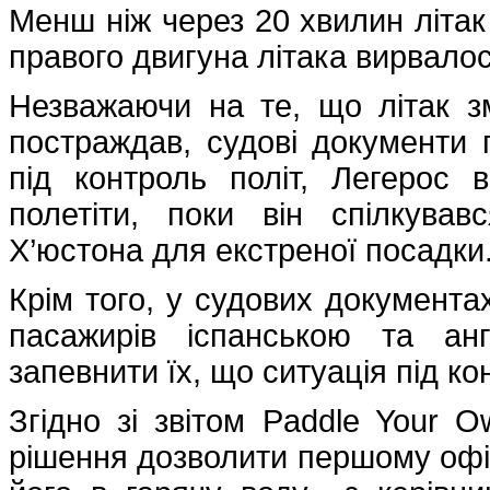
Менш ніж через 20 хвилин літак 
правого двигуна літака вирвало
Незважаючи на те, що літак зм
постраждав, судові документи 
під контроль політ, Легерос
полетіти, поки він спілкува
Х’юстона для екстреної посадки
Крім того, у судових документа
пасажирів іспанською та ан
запевнити їх, що ситуація під к
Згідно зі звітом Paddle Your 
рішення дозволити першому офіц