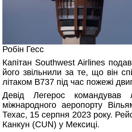
Робін Гесс
Капітан Southwest Airlines пода
його звільнили за те, що він с
літаком B737 під час пожежі двиг
Девід Легерос командував л
міжнародного аеропорту Вілья
Техас, 15 серпня 2023 року. Ре
Канкун (CUN) у Мексиці.