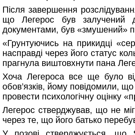
Після завершення розслідуванн
що Легерос був залучений д
документами, був «змушений» п
«Грунтуючись на прикидці «сер
насправді через його статус кол
прагнула виштовхнути пана Леге
Хоча Легероса все ще було ві
обов’язків, йому повідомили, що
провести психологічну оцінку «п
Легерос стверджував, що не міг
через те, що його батько перебув
У позові стверджується, що 