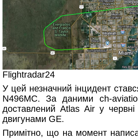
Flightradar24
У цей незначний інцидент ставс
N496MC. За даними ch-aviation
доставлений Atlas Air у червн
двигунами GE.
Примітно, що на момент написан