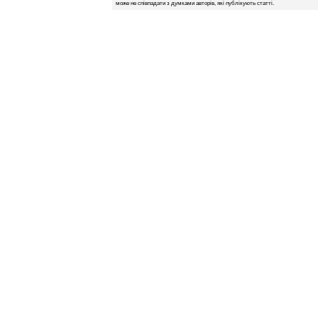
може не співпадати з думками авторів, які публікують статті.