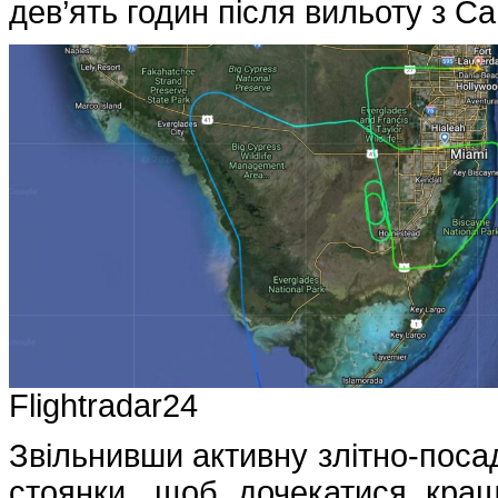
дев’ять годин після вильоту з С
Flightradar24
Звільнивши активну злітно-посад
стоянки, щоб дочекатися кра