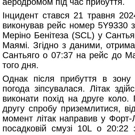
аеродромом під час прибуття.
Інцидент стався 21 травня 2024
виконував рейс номер 5Y9330 з
Меріно Бенітеза (SCL) у Сантья
Маямі. Згідно з даними, отриман
Сантьяго о 07:37 на рейс до Ма
того дня.
Однак після прибуття в зону
погода зіпсувалася. Літак зді
виконати похід на друге коло. 
другу спробу приземлитися, ві
момент літак направив у Форт-
посадковій смузі 10L о 20:22