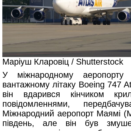
Маріуш Кларовіц / Shutterstock
У міжнародному аеропорту 
вантажному літаку Boeing 747 At
він вдарився кінчиком кри
повідомленнями, передбач
Міжнародний аеропорт Маямі (M
південь, але він був змуше