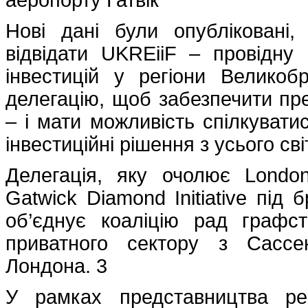
Нові дані були опубліковані,
відвідати UKREiiF – провідну
інвестицій у регіони Великобр
делегацію, щоб забезпечити пре
– і мати можливість спілкувати
інвестиційні рішення з усього сві
Делегація, яку очолює Londo
Gatwick Diamond Initiative під
об’єднує коаліцію рад графст
приватного сектору з Сассе
Лондона. 3
У рамках представництва рег