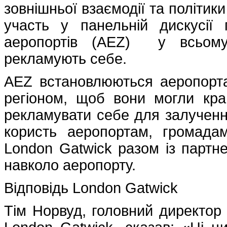
зовнішньої взаємодії та політик
участь у панельній дискусії 
аеропортів (AEZ) у всьому 
рекламують себе.
AEZ встановлюються аеропорта
регіоном, щоб вони могли кращ
рекламувати себе для залучення
користь аеропортам, громадам
London Gatwick разом із партн
навколо аеропорту.
Відповідь London Gatwick
Тім Норвуд, головний директор