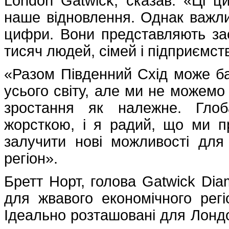
London Gatwick, сказав: «Ці ц
наше відновлення. Однак важли
цифри. Вони представляють зас
тисяч людей, сімей і підприємств
«Разом Південний Схід може ба
усього світу, але ми не можем
зростання як належне. Глоб
жорсткою, і я радий, що ми 
залучити нові можливості для 
регіон».
Бретт Норт, голова Gatwick Diam
для жвавого економічного регі
Ідеально розташовані для Лондо