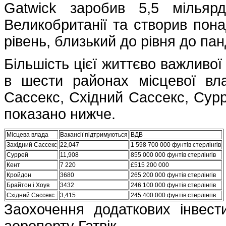
Gatwick заробив 5,5 мільярд
Великобританії та створив пона
рівень, близький до рівня до панд
Більшість цієї життєво важливої
в шести районах місцевої вл
Сассекс, Східний Сассекс, Сурре
показано нижче.
Місцева влада
Вакансії підтримуються
ВДВ
Західний Сассекс
22,047
1 598 700 000 фунтів стерлінгів
Суррей
11,908
855 000 000 фунтів стерлінгів
Кент
7 220
£515 200 000
Кройдон
3680
265 200 000 фунтів стерлінгів
Брайтон і Хоув
3432
246 100 000 фунтів стерлінгів
Східний Сассекс
3,415
245 400 000 фунтів стерлінгів
Заохочення додаткових інвест
аеропорту Гатвік