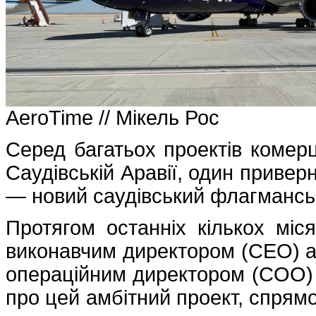
AeroTime // Мікель Рос
Серед багатьох проектів комерці
Саудівській Аравії, один привер
— новий саудівський флагманськ
Протягом останніх кількох міс
виконавчим директором (CEO) аві
операційним директором (COO) 
про цей амбітний проект, спрямо