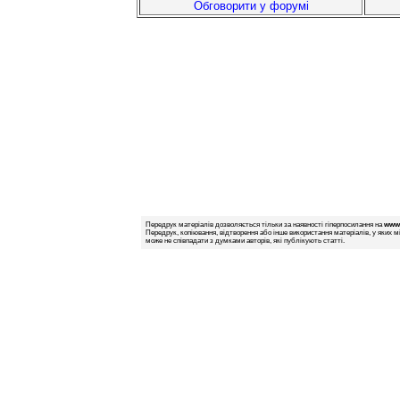
Обговорити у форумі
Передрук матеріалів дозволяється тільки за наявності гіперпосилання на
www.
Передрук, копіювання, відтворення або інше використання матеріалів, у яких м
може не співпадати з думками авторів, які публікують статті.