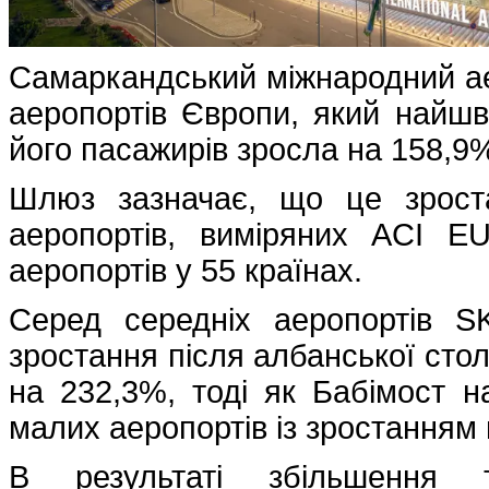
Самаркандський міжнародний аер
аеропортів Європи, який найшви
його пасажирів зросла на 158,9
Шлюз зазначає, що це зрост
аеропортів, виміряних ACI 
аеропортів у 55 країнах.
Серед середніх аеропортів 
зростання після албанської стол
на 232,3%, тоді як Бабімост н
малих аеропортів із зростанням
В результаті збільшення