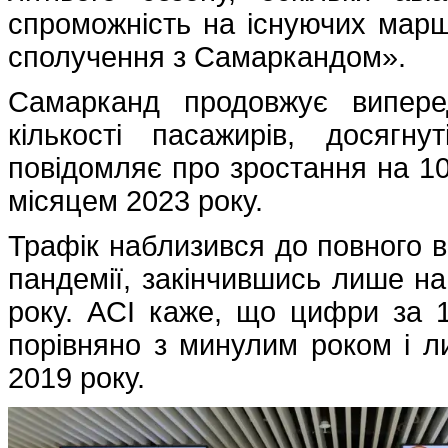
спроможність на існуючих маршр
сполучення з Самаркандом».
Самарканд продовжує випере
кількості пасажирів, досяг
повідомляє про зростання на 10
місяцем 2023 року.
Трафік наблизився до повного в
пандемії, закінчившись лише на
року. ACI каже, що цифри за 
порівняно з минулим роком і л
2019 року.