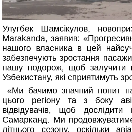
Улугбек Шамсікулов, новопри
Marakanda, заявив: «Прогресивн
нашого власника в цей найсуч
забезпечують зростання пасажи
нашу подорож, щоб залучити н
Узбекистану, які сприятимуть зр
«Ми бачимо значний попит на 
цього регіону та з боку аві
відвідувачів, щоб дослідити
Самарканд. Ми продовжуватим
літнього сезону, оскільки аві