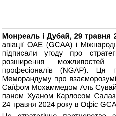
Монреаль і Дубай, 29 травня 2
авіації ОАЕ (GCAA) і Міжнародна
підписали угоду про страте
розширення можливостей н
професіоналів (NGAP). Ця п
Меморандуму про взаєморозумі
Саїфом Мохаммедом Аль Сувайд
паном Хуаном Карлосом Салаз
24 травня 2024 року в Офіс GCA
Це стратегічне партнерство 