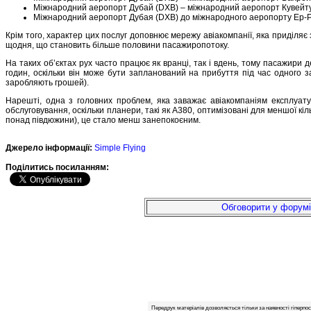
Міжнародний аеропорт Дубай (DXB) – міжнародний аеропорт Кувейту
Міжнародний аеропорт Дубая (DXB) до міжнародного аеропорту Ер-Р
Крім того, характер цих послуг доповнює мережу авіакомпанії, яка приділяє
щодня, що становить більше половини пасажиропотоку.
На таких об’єктах рух часто працює як вранці, так і вдень, тому пасажири 
годин, оскільки він може бути запланований на прибуття під час одного 
заробляють грошей).
Нарешті, одна з головних проблем, яка заважає авіакомпаніям експлуату
обслуговування, оскільки планери, такі як A380, оптимізовані для меншої кіль
понад півдюжини), це стало менш занепокоєним.
Джерело інформації:
Simple Flying
Подiлитись посиланням:
Обговорити у форумі
Передрук матеріалів дозволяється тільки за наявності гіперпо