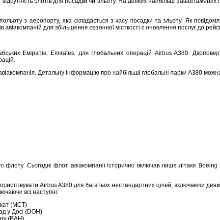
ідсутність слотів для посадки чи зльоту. На деяких найбільш завантажених об’є
польоту з аеропорту, яка складається з часу посадки та зльоту. Як повідомл
 авіакомпаній для збільшення сезонної місткості є оновлення послуг до рейсі
бських Еміратів, Emirates, для глобальних операцій Airbus A380. Двопов
рацій.
а авіакомпанія. Детальну інформацію про найбільші глобальні парки A380 можн
о флоту. Сьогодні флот авіакомпанії історично включав лише літаки Boeing 77
ористовувати Airbus A380 для багатьох нестандартних цілей, включаючи деякі н
лючаючи всі наступні:
кат (MCT)
д у Досі (DOH)
ну (BAH)