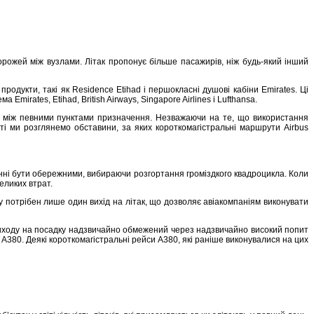
рожей між вузлами. Літак пропонує більше пасажирів, ніж будь-який інший
одукти, такі як Residence Etihad і першокласні душові кабіни Emirates. Ці
irates, Etihad, British Airways, Singapore Airlines і Lufthansa.
ин між певними пунктами призначення. Незважаючи на те, що використання
тті ми розглянемо обставини, за яких короткомагістральні маршрути Airbus
нні бути обережними, вибираючи розгортання громіздкого квадроцикла. Коли
еликих втрат.
ку потрібен лише один вихід на літак, що дозволяє авіакомпаніям виконувати
 виходу на посадку надзвичайно обмежений через надзвичайно високий попит
й A380. Деякі короткомагістральні рейси A380, які раніше виконувалися на цих