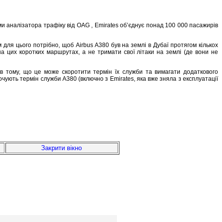
ми аналізатора трафіку від OAG , Emirates об’єднує понад 100 000 пасажирів
 для цього потрібно, щоб Airbus A380 був на землі в Дубаї протягом кількох
а цих коротких маршрутах, а не тримати свої літаки на землі (де вони не
 в тому, що це може скоротити термін їх служби та вимагати додаткового
орочують термін служби A380 (включно з Emirates, яка вже зняла з експлуатації
Закрити вікно