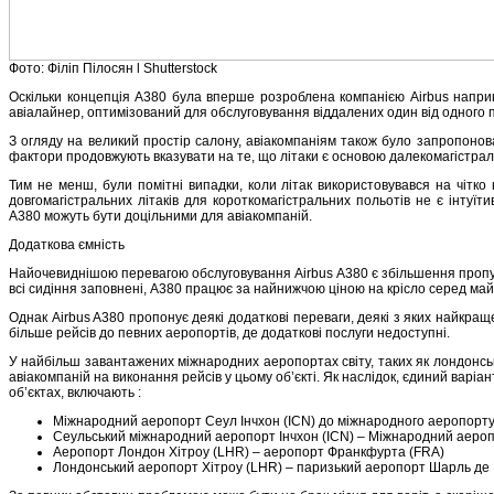
Фото: Філіп Пілосян l Shutterstock
Оскільки концепція A380 була вперше розроблена компанією Airbus наприк
авіалайнер, оптимізований для обслуговування віддалених один від одного п
З огляду на великий простір салону, авіакомпаніям також було запропонова
фактори продовжують вказувати на те, що літаки є основою далекомагістральних
Тим не менш, були помітні випадки, коли літак використовувався на чіт
довгомагістральних літаків для короткомагістральних польотів не є інтуї
A380 можуть бути доцільними для авіакомпаній.
Додаткова ємність
Найочевиднішою перевагою обслуговування Airbus A380 є збільшення пропус
всі сидіння заповнені, A380 працює за найнижчою ціною на крісло серед майж
Однак Airbus A380 пропонує деякі додаткові переваги, деякі з яких найкращ
більше рейсів до певних аеропортів, де додаткові послуги недоступні.
У найбільш завантажених міжнародних аеропортах світу, таких як лондонсь
авіакомпаній на виконання рейсів у цьому об’єкті. Як наслідок, єдиний варіа
об’єктах, включають :
Міжнародний аеропорт Сеул Інчхон (ICN) до міжнародного аеропорту 
Сеульський міжнародний аеропорт Інчхон (ICN) – Міжнародний аероп
Аеропорт Лондон Хітроу (LHR) – аеропорт Франкфурта (FRA)
Лондонський аеропорт Хітроу (LHR) – паризький аеропорт Шарль де