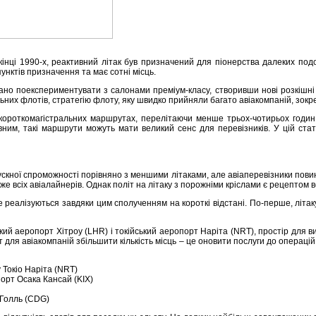
інці 1990-х, реактивний літак був призначений для піонерства далеких подо
унктів призначення та має сотні місць.
но поекспериментувати з салонами преміум-класу, створивши нові розкішні пр
 флотів, стратегію флоту, яку швидко прийняли багато авіакомпаній, зокрема Em
ко короткомагістральних маршрутах, перелітаючи менше трьох-чотирьох год
тивним, такі маршрути можуть мати великий сенс для перевізників. У цій ста
кної спроможності порівняно з меншими літаками, але авіаперевізники пови
е всіх авіалайнерів. Однак політ на літаку з порожніми кріслами є рецептом в
е реалізуються завдяки цим сполученням на короткі відстані. По-перше, літа
кий аеропорт Хітроу (LHR) і токійський аеропорт Наріта (NRT), простір для
нт для авіакомпаній збільшити кількість місць – це оновити послуги до операці
Токіо Наріта (NRT)
орт Осака Кансай (KIX)
 Голль (CDG)