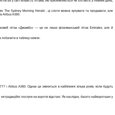
ктах у світі кількість літаків, які приземляються чи злітають у певний день,
яє The Sydney Morning Herald , ці слоти можна купувати та продавати, але
в Airbus A380.
ерховий літак «Джамбо» — це не лише флагманський літак Emirates, але й
а побачити в таблиці нижче:
7 і Airbus A380. Однак це зміниться в найближчі кілька років, коли будуть
етрадиційні послуги на короткі відстані. Як наслідок, багато найкоротших у