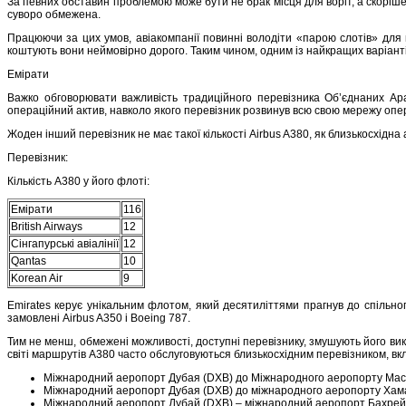
За певних обставин проблемою може бути не брак місця для воріт, а скоріше в
суворо обмежена.
Працюючи за цих умов, авіакомпанії повинні володіти «парою слотів» для 
коштують вони неймовірно дорого. Таким чином, одним із найкращих варіантів
Емірати
Важко обговорювати важливість традиційного перевізника Об’єднаних Ара
операційний актив, навколо якого перевізник розвинув всю свою мережу опе
Жоден інший перевізник не має такої кількості Airbus A380, як близькосхідн
Перевізник:
Кількість A380 у його флоті:
Емірати
116
British Airways
12
Сінгапурські авіалінії
12
Qantas
10
Korean Air
9
Emirates керує унікальним флотом, який десятиліттями прагнув до спільног
замовлені Airbus A350 і Boeing 787.
Тим не менш, обмежені можливості, доступні перевізнику, змушують його вик
світі маршрутів A380 часто обслуговуються близькосхідним перевізником, вк
Міжнародний аеропорт Дубая (DXB) до Міжнародного аеропорту Мас
Міжнародний аеропорт Дубая (DXB) до міжнародного аеропорту Хама
Міжнародний аеропорт Дубай (DXB) – міжнародний аеропорт Бахрей