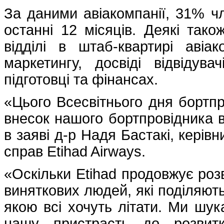
За даними авіакомпанії, 31% ч
останні 12 місяців. Деякі так
відділі в штаб-квартирі авіа
маркетингу, досвіді відвідува
підготовці та фінансах.
«Цього Всесвітнього дня бортпр
внесок нашого бортпровідника в
в заяві д-р Надя Бастакі, керів
справ Etihad Airways.
«Оскільки Etihad продовжує ро
виняткових людей, які поділяют
якою всі хочуть літати. Ми шук
нашу пристрасть до розвитк