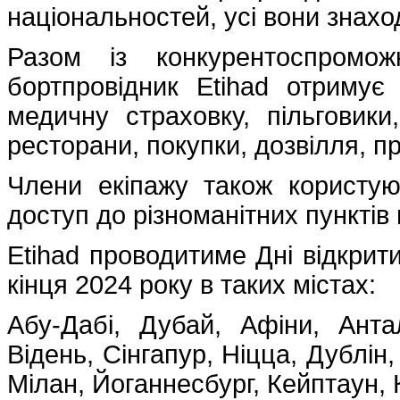
національностей, усі вони знахо
Разом із конкурентоспромож
бортпровідник Etihad отримує
медичну страховку, пільговик
ресторани, покупки, дозвілля, п
Члени екіпажу також користу
доступ до різноманітних пунктів
Etihad проводитиме Дні відкрит
кінця 2024 року в таких містах:
Абу-Дабі, Дубай, Афіни, Анта
Відень, Сінгапур, Ніцца, Дублі
Мілан, Йоганнесбург, Кейптаун,