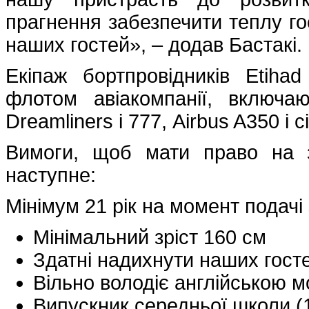
прагнення забезпечити теплу гос
наших гостей», – додав Бастакі.
Екіпаж бортпровідників Etih
флотом авіакомпанії, включа
Dreamliners і 777, Airbus A350 і 
Вимоги, щоб мати право на з
наступне:
Мінімум 21 рік на момент подачі
Мінімальний зріст 160 см
Здатні надихнути наших гост
Вільно володіє англійською 
Випускник середньої школи (