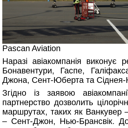
Pascan Aviation
Наразі авіакомпанія виконує р
Бонавентури, Гаспе, Галіфакс
Джона, Сент-Юберта та Сіднея
Згідно із заявою авіакомпані
партнерство дозволить цілоріч
маршрутах, таких як Ванкувер 
– Сент-Джон, Нью-Брансвік. До