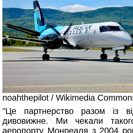
noahthepilot / Wikimedia Common
"Це партнерство разом із ві
дивовижне. Ми чекали таког
аеропорту Монреаля з 2004 року