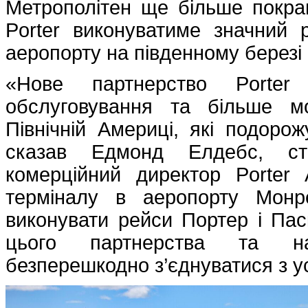
Метрополітен ще більше покра
Porter виконуватиме значний 
аеропорту на південному березі
«Нове партнерство Porte
обслуговування та більше м
Північній Америці, які подоро
сказав Едмонд Елдебс, ста
комерційний директор Porter A
терміналу в аеропорту Монр
виконувати рейси Портер і Па
цього партнерства та на
безперешкодно з’єднуватися з 