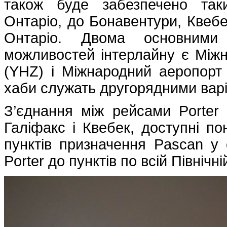
також буде забезпечено так
Онтаріо, до Бонавентури, Квебек
Онтаріо. Двома основними
можливостей інтерлайну є Між
(YHZ) і Міжнародний аеропорт 
хаби служать другорядними вар
З’єднання між рейсами Porter
Галіфакс і Квебек, доступні по
пунктів призначення Pascan у 
Porter до пунктів по всій Північн