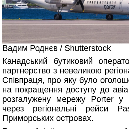
Вадим Роднєв / Shutterstock
Канадський бутиковий операто
партнерство з невеликою регіон
Співпраця, про яку було оголош
на покращення доступу до авіа
розгалужену мережу Porter у 
через регіональні рейси Pa
Приморських островах.