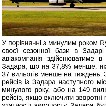
У порівнянні з минулим роком Ry
своєї сезонної бази в Задарі
авіакомпанія здійснюватиме в 
Задара, що на 37,8% менше, ніж
37 вильотів менше на тиждень. 
рейсів із Задара наступного мі
минулого року, або на 149 вил
рейсів, якщо включити зворотні 
здатності аеропорту Задара бу