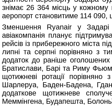
знімає 26 364 місць у кожному 
аеропорт становитиме 114 090,
Зменшення Ryanair у Задарі
авіакомпанія планує підтримув
рейсів із прибережного міста під
липні та серпні порівняно з т
додаток до раніше оголошених 
Братислави, Барі та Риму Фьюміч
щотижневі ротації порівняно 
Шарлеруа, Баден-Бадена, Гда
додаткове щотижневе сполуч
Меммінгена, Будапешта, Болонь