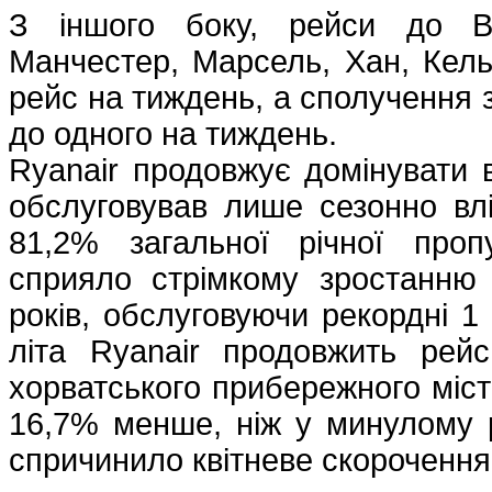
З іншого боку, рейси до В
Манчестер, Марсель, Хан, Кель
рейс на тиждень, а сполучення 
до одного на тиждень.
Ryanair продовжує домінувати 
обслуговував лише сезонно влі
81,2% загальної річної проп
сприяло стрімкому зростанню 
років, обслуговуючи рекордні 1
літа Ryanair продовжить рей
хорватського прибережного міст
16,7% менше, ніж у минулому р
спричинило квітневе скорочення