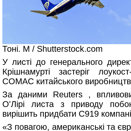
Тоні. М / Shutterstock.com
У листі до генерального дире
Крішнамурті застеріг лоукост
COMAC китайського виробницт
За даними Reuters , впливов
О'Лірі листа з приводу поб
вирішить придбати C919 компан
«З повагою, американські та євр