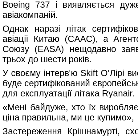
Boeing 737 і виявляється дуж
авіакомпаній.
Однак наразі літак сертифіко
авіації Китаю (CAAC), а Агент
Союзу (EASA) нещодавно заяв
трьох до шести років.
У своєму інтерв'ю Skift О'Лірі 
буде сертифікований європейсь
для експлуатації літака Ryanair
«Мені байдуже, хто їх виробляє
ціна правильна, ми це купимо», 
Застереження Крішнамурті, сх