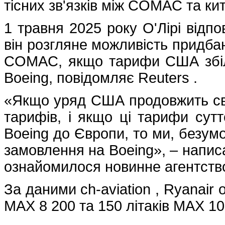
тісних зв'язків між COMAC та к
1 травня 2025 року О'Лірі відпо
він розгляне можливість придбан
COMAC, якщо тарифи США збіль
Boeing, повідомляє Reuters .
«Якщо уряд США продовжить св
тарифів, і якщо ці тарифи сутт
Boeing до Європи, то ми, безум
замовлення на Boeing», – написа
ознайомилося новинне агентств
За даними ch-aviation , Ryanair 
MAX 8 200 та 150 літаків MAX 10