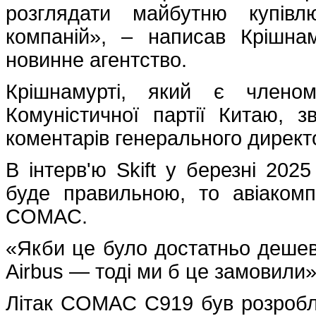
розглядати майбутню купівл
компаній», – написав Крішна
новинне агентство.
Крішнамурті, який є членом
Комуністичної партії Китаю, з
коментарів генерального директ
В інтерв'ю Skift у березні 202
буде правильною, то авіакомп
COMAC.
«Якби це було достатньо дешев
Airbus — тоді ми б це замовили»
Літак COMAC C919 був розробле