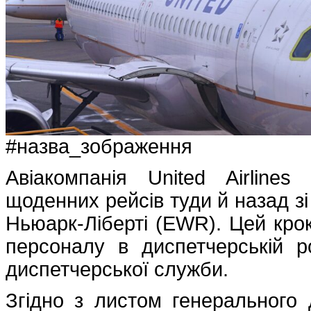
#назва_зображення
Авіакомпанія United Airline
щоденних рейсів туди й назад з
Ньюарк-Ліберті (EWR). Цей крок
персоналу в диспетчерській р
диспетчерської служби.
Згідно з листом генерального д