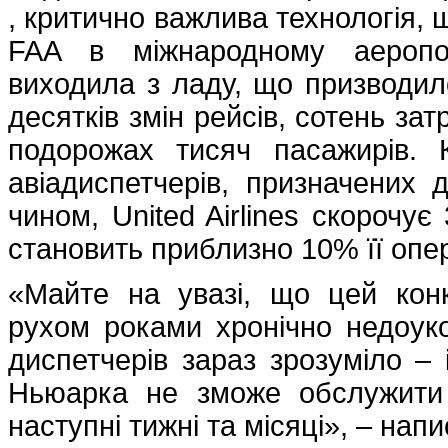
, критично важлива технологія,
FAA в міжнародному аеропор
виходила з ладу, що призводил
десятків змін рейсів, сотень за
подорожах тисяч пасажирів.
авіадиспетчерів, призначених
чином, United Airlines скорочу
становить приблизно 10% її опе
«Майте на увазі, що цей конк
рухом роками хронічно недоук
диспетчерів зараз зрозуміло –
Ньюарка не зможе обслужити кі
наступні тижні та місяці», – напи