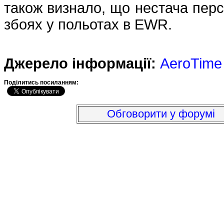
також визнало, що нестача пер
збоях у польотах в EWR.
Джерело інформації:
AeroTime
Подiлитись посиланням:
Обговорити у форумі