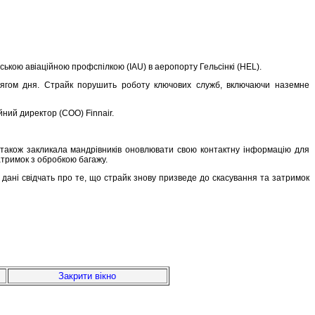
ською авіаційною профспілкою (IAU) в аеропорту Гельсінкі (HEL).
отягом дня. Страйк порушить роботу ключових служб, включаючи наземне
йний директор (COO) Finnair.
я також закликала мандрівників оновлювати свою контактну інформацію для
атримок з обробкою багажу.
 дані свідчать про те, що страйк знову призведе до скасування та затримок
Закрити вікно