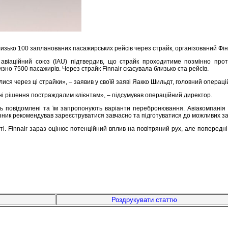
лизько 100 запланованих пасажирських рейсів через страйк, організований Фін
 авіаційний союз (IAU) підтвердив, що страйк проходитиме позмінно пр
но 7500 пасажирів. Через страйк Finnair скасувала близько ста рейсів.
ся через ці страйки», – заявив у своїй заяві Яакко Шильдт, головний операці
 рішення постраждалим клієнтам», – підсумував операційний директор.
уть повідомлені та їм запропонують варіанти перебронювання. Авіакомпані
евізник рекомендував зареєструватися завчасно та підготуватися до можливих з
ті. Finnair зараз оцінює потенційний вплив на повітряний рух, але попередні
Роздрукувати статтю