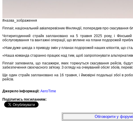
#назва_зображення
Finnair, національний авіаперевізник Фінляндії, попередив про скасування б
Чотиригодинний страйк заплановано на 5 травня 2025 року, і Фінський
обслуговування та вантажні операції, що вплине на плани подорожей приблиз
«Нам дуже шкода з приводу змін у планах подорожей наших клієнтів, що стали
«Наша команда старанно працює над тим, щоб запропонувати альтернативні
Finnair запевнила, що пасажири, яких торкнуться скасування рейсів, буд
забезпечення своєчасного зв'язку. З огляду на очікуваний обсяг збоїв, пер
Ще один страйк заплановано на 16 травня, і ймовірні подальші збої в робо
рейсів.
Джерело інформації:
AeroTime
Подiлитись посиланням:
Обговорити у форумі