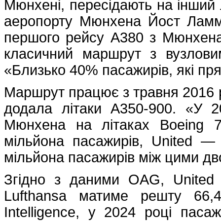
Мюнхені, пересідають на інший 
аеропорту Мюнхена Йост Ламм
першого рейсу A380 з Мюнхена
класичний маршрут з вузлови
«Близько 40% пасажирів, які пр
Маршрут працює з травня 2016 ро
додала літаки A350-900. «У 2
Мюнхена на літаках Boeing 78
мільйона пасажирів, United —
мільйона пасажирів між цими д
Згідно з даними OAG, United 
Lufthansa матиме решту 66,
Intelligence, у 2024 році пас