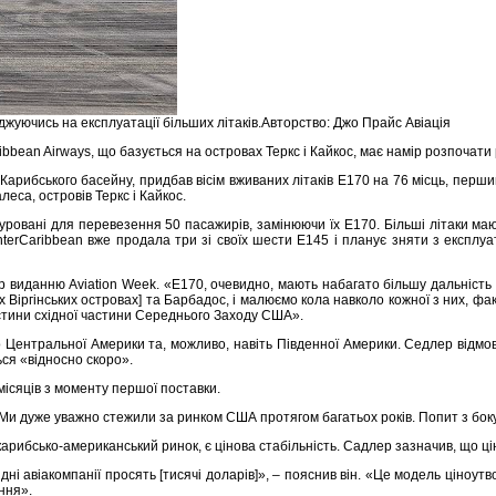
джуючись на експлуатації більших літаків.Авторство: Джо Прайс Авіація
bean Airways, що базується на островах Теркс і Кайкос, має намір розпочати 
рибського басейну, придбав вісім вживаних літаків E170 на 76 місць, перший з
са, островів Теркс і Кайкос.
гуровані для перевезення 50 пасажирів, замінюючи їх E170. Більші літаки маю
nterCaribbean вже продала три зі своїх шести E145 і планує зняти з експлуа
 виданню Aviation Week. «E170, очевидно, мають набагато більшу дальність 
х Віргінських островах] та Барбадос, і малюємо кола навколо кожної з них, ф
стини східної частини Середнього Заходу США».
 Центральної Америки та, можливо, навіть Південної Америки. Седлер відмови
ся «відносно скоро».
 місяців з моменту першої поставки.
Ми дуже уважно стежили за ринком США протягом багатьох років. Попит з боку
арибсько-американський ринок, є цінова стабільність. Садлер зазначив, що ці
ні авіакомпанії просять [тисячі доларів]», – пояснив він. «Це модель ціноутв
ння».