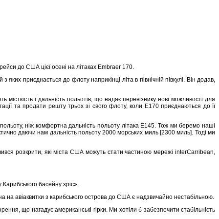
рейси до США цієї осені на літаках Embraer 170.
 яких приєднається до флоту наприкінці літа в північній півкулі. Він додав,
ть місткість і дальність польотів, що надає перевізнику нові можливості для
тації та продати решту трьох зі свого флоту, коли E170 приєднаються до її
польоту, ніж комфортна дальність польоту літака E145. Тож ми беремо наші
актично даючи нам дальність польоту 2000 морських миль [2300 миль]. Тоді ми
вся розкрити, які міста США можуть стати частиною мережі interCarribean,
 Карибського басейну зріс».
на на авіаквитки з карибського острова до США є надзвичайно нестабільною.
орення, що нагадує американські гірки. Ми хотіли б забезпечити стабільність