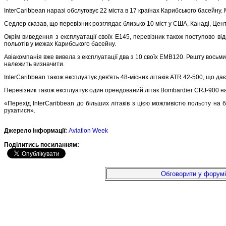
InterCaribbean наразі обслуговує 22 міста в 17 країнах Карибського басейну.
Седлер сказав, що перевізник розглядає близько 10 міст у США, Канаді, Це
Окрім виведення з експлуатації своїх E145, перевізник також поступово в
польотів у межах Карибського басейну.
Авіакомпанія вже вивела з експлуатації два з 10 своїх EMB120. Решту восьми
належить визначити.
InterCaribbean також експлуатує дев'ять 48-місних літаків ATR 42-500, що дає
Перевізник також експлуатує один орендований літак Bombardier CRJ-900 на
«Перехід InterCaribbean до більших літаків з цією можливістю польоту на
рухатися».
Джерело інформації:
Aviation Week
Подiлитись посиланням:
Обговорити у форумі