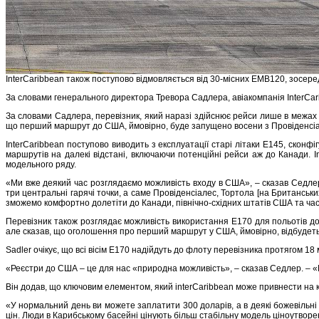
InterCaribbean також поступово відмовляється від 30-місних EMB120, зосере
За словами генерального директора Тревора Садлера, авіакомпанія InterCarib
За словами Садлера, перевізник, який наразі здійснює рейси лише в межах Ка
що перший маршрут до США, ймовірно, буде запущено восени з Провіденсіале
InterCaribbean поступово виводить з експлуатації старі літаки E145, сконфі
маршрутів на далекі відстані, включаючи потенційні рейси аж до Канади. I
модельного ряду.
«Ми вже деякий час розглядаємо можливість входу в США», – сказав Седлер
три центральні гарячі точки, а саме Провіденсіалес, Тортола [на Британськи
зможемо комфортно долетіти до Канади, північно-східних штатів США та ча
Перевізник також розглядає можливість використання E170 для польотів до
але сказав, що оголошення про перший маршрут у США, ймовірно, відбудеть
Sadler очікує, що всі вісім E170 надійдуть до флоту перевізника протягом 18
«Реєстри до США – це для нас «природна можливість», – сказав Седлер. – «
Він додав, що ключовим елементом, який interCaribbean може привнести на к
«У нормальний день ви можете заплатити 300 доларів, а в деякі божевільні д
цін. Люди в Карибському басейні цінують більш стабільну модель ціноутворе