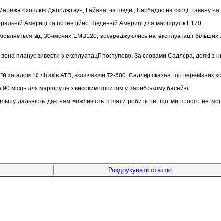
 Мережа охоплює Джорджтаун, Гайана, на півдні, Барбадос на сході, Гавану на з
нтральній Америці та потенційно Південній Америці для маршрутів E170.
ідмовляється від 30-місних EMB120, зосереджуючись на експлуатації більших
 вона планує вивести з експлуатації поступово. За словами Садлера, деякі з н
 їй загалом 10 літаків ATR, включаючи 72-500. Садлер сказав, що перевізник хо
 90 місць для маршрутів з високим попитом у Карибському басейні.
 більшу дальність дає нам можливість почати робити те, що ми просто не мо
Роздрукувати статтю