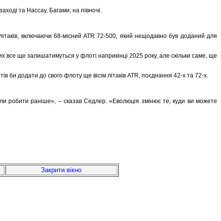
аході та Нассау, Багами, на півночі.
 літаків, включаючи 68-місний ATR 72-500, який нещодавно був доданий для
их все ще залишатимуться у флоті наприкінці 2025 року, але скільки саме, ще
тів би додати до свого флоту ще вісім літаків ATR, поєднання 42-х та 72-х.
гли робити раніше», – сказав Седлер. «Еволюція змінює те, куди ви можете
Закрити вікно