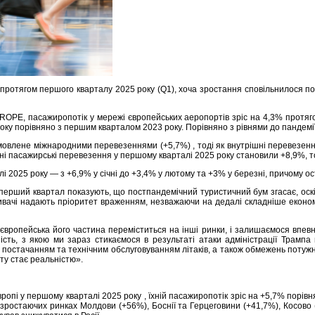
протягом першого кварталу 2025 року (Q1), хоча зростання сповільнилося по
EUROPE, пасажиропотік у мережі європейських аеропортів зріс на 4,3% протя
оку порівняно з першим кварталом 2023 року. Порівняно з рівнями до пандемі
мовлене міжнародними перевезеннями (+5,7%) , тоді як внутрішні перевезен
дні пасажирські перевезення у першому кварталі 2025 року становили +8,9%, т
 2025 року — з +6,9% у січні до +3,4% у лютому та +3% у березні, причому ос
 перший квартал показують, що постпандемічний туристичний бум згасає, ос
вачі надають пріоритет враженням, незважаючи на дедалі складніше економіч
європейська його частина переміститься на інші ринки, і залишаємося впев
сть, з якою ми зараз стикаємося в результаті атаки адміністрації Трампа
з постачанням та технічним обслуговуванням літаків, а також обмежень потуж
ту стає реальністю».
пі у першому кварталі 2025 року , їхній пасажиропотік зріс на +5,7% порівн
ростаючих ринках Молдови (+56%), Боснії та Герцеговини (+41,7%), Косово (+