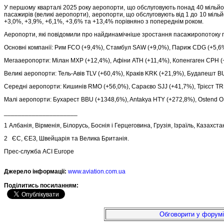
У першому кварталі 2025 року аеропорти, що обслуговують понад 40 мільйоні
пасажирів (великі аеропорти), аеропорти, що обслуговують від 1 до 10 міл
+3,0%, +3,9%, +6,1%, +3,6% та +13,4% порівняно з попереднім роком.
Аеропорти, які повідомили про найдинамічніше зростання пасажиропотоку п
Основні компанії: Рим FCO (+9,4%), Стамбул SAW (+9,0%), Париж CDG (+5,6
Мегааеропорти: Мілан MXP (+12,4%), Афіни ATH (+11,4%), Копенгаген CPH (
Великі аеропорти: Тель-Авів TLV (+60,4%), Краків KRK (+21,9%), Будапешт B
Середні аеропорти: Кишинів RMO (+56,0%), Сараєво SJJ (+41,7%), Трієст TR
Малі аеропорти: Бухарест BBU (+1348,6%), Antakya HTY (+272,8%), Ostend 
_____________________
1 Албанія, Вірменія, Білорусь, Боснія і Герцеговина, Грузія, Ізраїль, Казахст
2 ЄС, ЄЕЗ, Швейцарія та Велика Британія.
Прес-служба ACI Europe
Джерело інформації:
www.aviation.com.ua
Подiлитись посиланням:
Обговорити у форумі