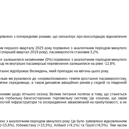
рівняно з попередніми роками, що сигналізує про консолідацію відновлення
гом першого кварталу 2025 року порівняно з аналогічним періодом минулого
ї (перший квартал 2019 року), пасажиропотік становив 3,2%.
ня залишилися незмінними (0%) порівняно з аналогічним періодом минулого
оді як внутрішні пасажирські перевезення залишилися на рівні -12,8%.
таннє відображає Великдень, який припадає на квітень цього року.
кільки ми рухаємося до «нормалізованих» темпів зростання пасажиропотоку,
не середовище, а також динамізм авіаційних ринків у східній та південній
неними щодо літнього сезону. Велике питання полягає в тому, що станеться
 на глобальну багатосторонню торговельну систему. Це означає, що окрім
ностей інфраструктури та зосередження авіакомпаній на прибутковості, а не
яно з аналогічним періодом минулого року. Це було зумовлено відновленням
15,6%), Узбекистану (+15,5%), Албанії (+9,1%) та Грузії (+8,5%). Тим часом