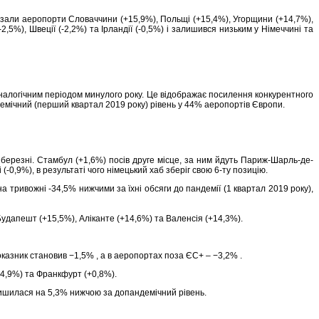
азали аеропорти Словаччини (+15,9%), Польщі (+15,4%), Угорщини (+14,7%),
2,5%), Швеції (-2,2%) та Ірландії (-0,5%) і залишився низьким у Німеччині та
аналогічним періодом минулого року. Це відображає посилення конкурентного
демічний (перший квартал 2019 року) рівень у 44% аеропортів Європи.
ерезні. Стамбул (+1,6%) посів друге місце, за ним йдуть Париж-Шарль-де-
0,9%), в результаті чого німецький хаб зберіг свою 6-ту позицію.
 тривожні -34,5% нижчими за їхні обсяги до пандемії (1 квартал 2019 року),
Будапешт (+15,5%), Аліканте (+14,6%) та Валенсія (+14,3%).
азник становив −1,5% , а в аеропортах поза ЄС+ – −3,2% .
4,9%) та Франкфурт (+0,8%).
лишилася на 5,3% нижчою за допандемічний рівень.