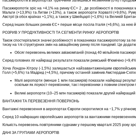
пасажиропотік в аеропортах Туреччини залишився незмінним (0%) і продовжу
Пасажиропотік зріс на +4,1% на ринку ЄС+ 2 , де розбіжності в показника
Мальти (+13,9%) та Литви (+13%), а також аеропорти Хорватії (+9,6%), Румуні
Австрії (в обох країнах +1,1%), а також у Швейцарії (+1,6%) та Великій Британ
Серед інших більших ринків ЄС+ перше місце посіла Італія (+6,6%), за нею й
РОЗРИВ У ПРОДУКТИВНОСТІ ТА СЕГМЕНТИ РИНКУ АЕРОПОРТІВ
Також спостерігалися значні розбіжності в показниках пасажиропотоку за п
тиску на тлі структурних змін на авіаційному ринку після пандемії. Це дод
Обсяг перевезень великих авіакомпаній (понад 40 мільйонів пасажирі
Серед головних ліг найкращі результати показали римський Ф'юмічіно (+9,4%)
Хоча Лондон-Хітроу (-1,5%) залишається найзавантаженішим європейським 
Голл (+5,6%) та Мадрид (+4,5%), причому останній замінив Амстердам-Схіпхол
Малі аеропорти (менше 1 млн пасажирів) показали найкращі результат
оскільки як лоукост-перевізники, так і перевізники з повним спектр
Великі аеропорти (10–25 млн пасажирів) показали другий найкращий ре
ВАНТАЖНІ ТА ПЕРЕВЕЗЕННЯ ПОВЕРХОНЬ
Вантажні перевезення в аеропортах Європи скоротилися на −1,7% у річному 
Серед 10 найкращих європейських аеропортів за вантажними перевезеннями 
Кількість перевезень повітряними суднами у першому кварталі 2025 року зр
ДАНІ ЗА ГРУПАМИ АЕРОПОРТІВ