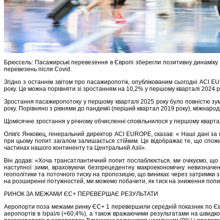
Брюссель: Пасажирські перевезення в Європі зберегли позитивну динаміку 
перевезень після Covid.
Згідно з останнім звітом про пасажиропотік, опублікованим сьогодні ACI 
року. Це можна порівняти зі зростанням на 10,2% у першому кварталі 2024 р
Зростання пасажиропотоку у першому кварталі 2025 року було повністю зу
року. Порівняно з рівнями до пандемії (перший квартал 2019 року), міжнаро
Щомісячне зростання у річному обчисленні сповільнилося у першому кварталі
Олів'є Янковец, генеральний директор ACI EUROPE, сказав: « Наші дані за
при цьому попит загалом залишається стійким. Це відображає те, що спожи
частинах нашого континенту та Центральній Азії».
Він додав: «Хоча трансатлантичний попит послаблюється, ми очікуємо, що 
наступної зими, враховуючи безпрецедентну макроекономічну невизначені
геополітики та поточного тиску на пропозицію, що виникає через затримки 
на розширенні потужностей, ми можемо побачити, як тиск на зниження попи
РИНОК ЗА МЕЖАМИ ЄС+ ПЕРЕВЕРШАЄ РЕЗУЛЬТАТИ
Аеропорти поза межами ринку ЄС+ 1 перевершили середній показник по Євро
аеропортів в Ізраїлі (+60,4%), а також вражаючими результатами на швидкоз