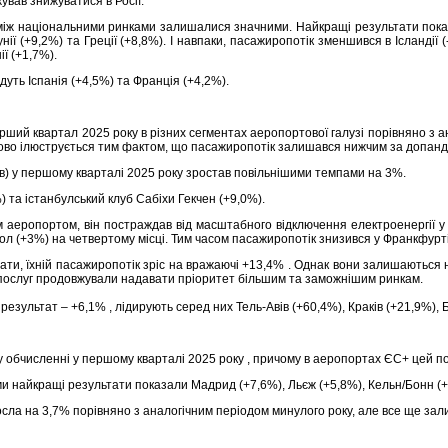
вав знижуватися в Росії.
х між національними ринками залишалися значними. Найкращі результати пок
ї (+9,2%) та Греції (+8,8%). І навпаки, пасажиропотік зменшився в Ісландії (-
ії (+1,7%).
дуть Іспанія (+4,5%) та Франція (+4,2%).
ерший квартал 2025 року в різних сегментах аеропортової галузі порівняно з 
атково ілюструється тим фактом, що пасажиропотік залишався нижчим за допан
в) у першому кварталі 2025 року зростав повільнішими темпами на 3%.
 та істанбулський клуб Сабіхи Гекчен (+9,0%).
аеропортом, він постраждав від масштабного відключення електроенергії у б
 (+3%) на четвертому місці. Тим часом пасажиропотік знизився у Франкфурті (-
и, їхній пасажиропотік зріс на вражаючі +13,4% . Однак вони залишаються на
ом послуг продовжували надавати пріоритет більшим та заможнішим ринкам.
зультат – +6,1% , лідирують серед них Тель-Авів (+60,4%), Краків (+21,9%), 
обчисленні у першому кварталі 2025 року , причому в аеропортах ЄС+ цей пок
найкращі результати показали Мадрид (+7,6%), Льєж (+5,8%), Кельн/Бонн (+
осла на 3,7% порівняно з аналогічним періодом минулого року, але все ще за