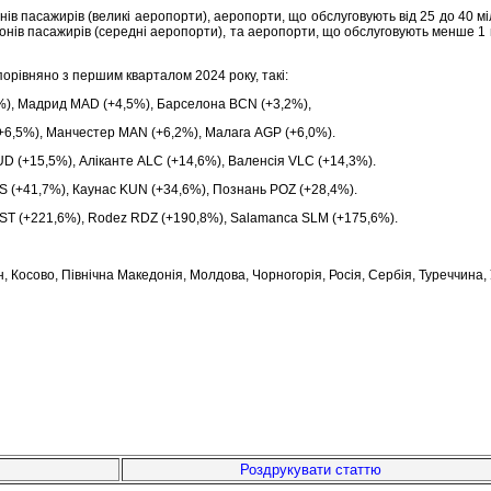
в пасажирів (великі аеропорти), аеропорти, що обслуговують від 25 до 40 міл
ьйонів пасажирів (середні аеропорти), та аеропорти, що обслуговують менше 1
орівняно з першим кварталом 2024 року, такі:
%), Мадрид MAD (+4,5%), Барселона BCN (+3,2%),
+6,5%), Манчестер MAN (+6,2%), Малага AGP (+6,0%).
UD (+15,5%), Аліканте ALC (+14,6%), Валенсія VLC (+14,3%).
S (+41,7%), Каунас KUN (+34,6%), Познань POZ (+28,4%).
OST (+221,6%), Rodez RDZ (+190,8%), Salamanca SLM (+175,6%).
ан, Косово, Північна Македонія, Молдова, Чорногорія, Росія, Сербія, Туреччина,
Роздрукувати статтю